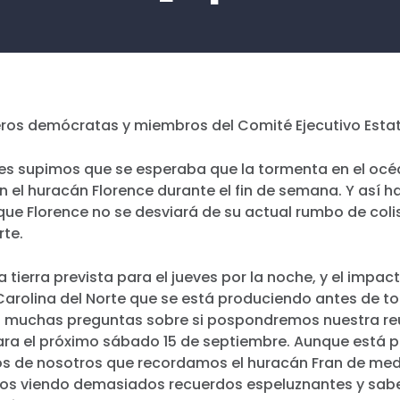
os demócratas y miembros del Comité Ejecutivo Estat
nes supimos que se esperaba que la tormenta en el océ
en el huracán Florence durante el fin de semana. Y así 
ue Florence no se desviará de su actual rumbo de coli
rte.
a tierra prevista para el jueves por la noche, y el impac
arolina del Norte que se está produciendo antes de toc
 muchas preguntas sobre si pospondremos nuestra reu
a el próximo sábado 15 de septiembre. Aunque está p
los de nosotros que recordamos el huracán Fran de med
os viendo demasiados recuerdos espeluznantes y sa