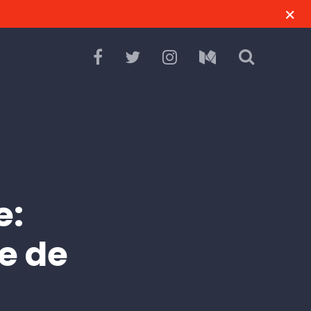
e:
e de