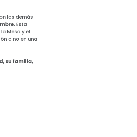
 con los demás
embre.
Esta
 la Mesa y el
ión o no en una
, su familia,