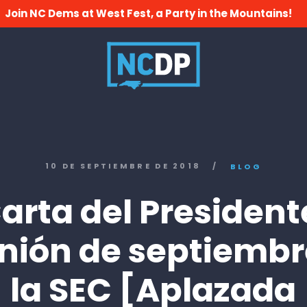
Join NC Dems at West Fest, a Party in the Mountains!
10 DE SEPTIEMBRE DE 2018
/
BLOG
arta del President
nión de septiembr
la SEC [Aplazada