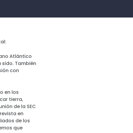
al:
ano Atlántico
ha sido. También
sión con
to en los
ar tierra,
nión de la SEC
revista en
iados de los
bemos que