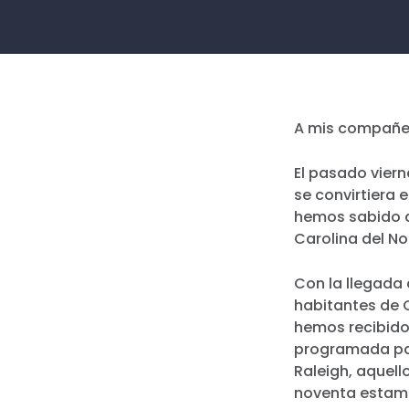
A mis compañer
El pasado vier
se convirtiera 
hemos sabido q
Carolina del No
Con la llegada 
habitantes de C
hemos recibido
programada par
Raleigh, aquel
noventa estam