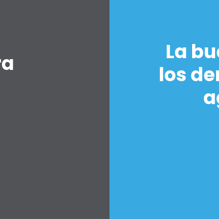
La bu
Inicio
ra
Shop
los de
Take Back the Courts
Trabaja con nosotros
a
Pulse
Su fiesta
Acción
Vote
Donar