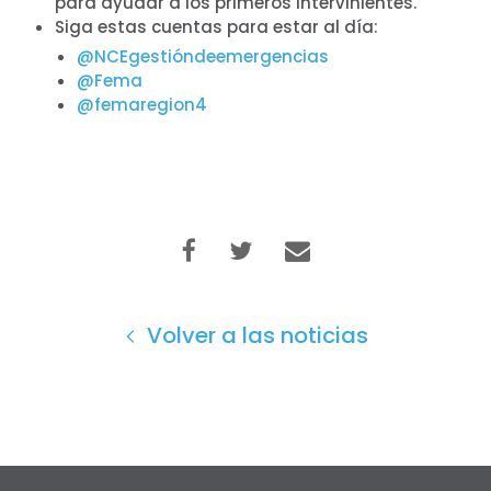
Donar
para ayudar a los primeros intervinientes.
Siga estas cuentas para estar al día:
@NCEgestióndeemergencias
@Fema
@femaregion4
Volver a las noticias