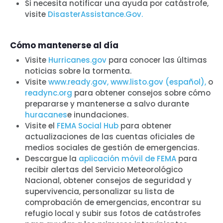
Si necesita notificar una ayuda por catástrofe,
visite
DisasterAssistance.Gov.
Cómo mantenerse al día
Visite
Hurricanes.gov
para conocer las últimas
noticias sobre la tormenta.
Visite
www.ready.gov,
www.listo.gov (español),
o
readync.org
para obtener consejos sobre cómo
prepararse y mantenerse a salvo durante
huracanes
e inundaciones.
Inicio
Visite el
FEMA Social Hub
para obtener
Shop
actualizaciones de las cuentas oficiales de
Take Back the Courts
medios sociales de gestión de emergencias.
Descargue la
aplicación móvil de FEMA
para
Trabaja con nosotros
recibir alertas del Servicio Meteorológico
Pulse
Nacional, obtener consejos de seguridad y
Su fiesta
supervivencia, personalizar su lista de
Acción
comprobación de emergencias, encontrar su
Vote
refugio local y subir sus fotos de catástrofes