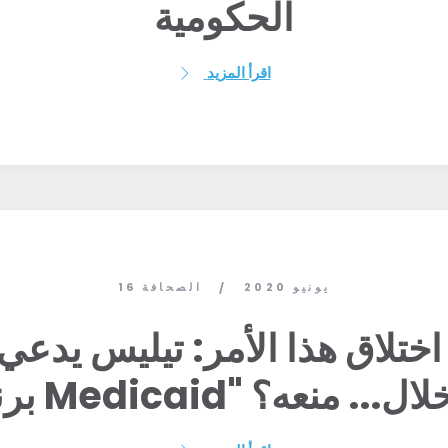
الحكومية
اقرأ المزيد
16 يونيو 2020
الصحافة
/
اختلاق هذا الأمر: تيليس يدعي 
Medica" من خلال... منعه؟