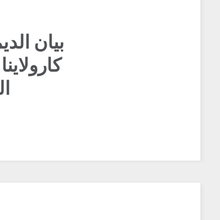
بيان الد
كارولاين
ال