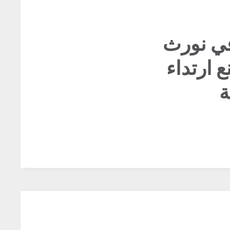
في نورث
 ارتداء
ة