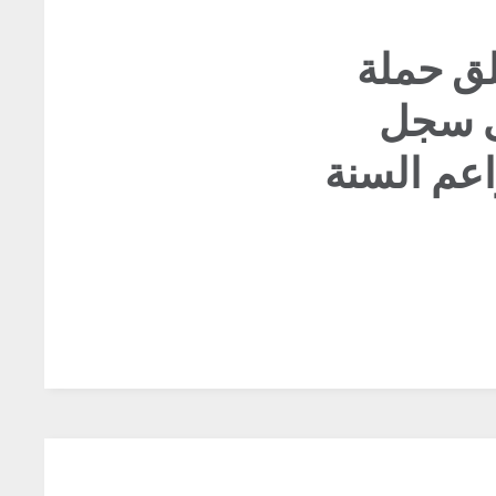
لق حملة
ى سجل
عم السنة