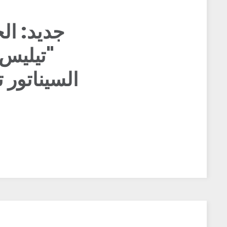
جديد: ال
"تيليس
السيناتور