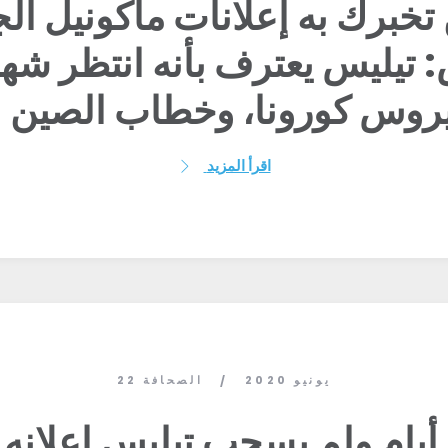
 تخبرك به إعلانات ماكونيل الج
العمل معنا
الصحافة
 تيليس يعترف بأنه انتظر شه
حفلتك
الإجراء
Vote
تبرع
اقرأ المزيد
22 يونيو 2020
الصحافة
/
لقد مرت 4 أيام ولم يسحب تيليس إعلا