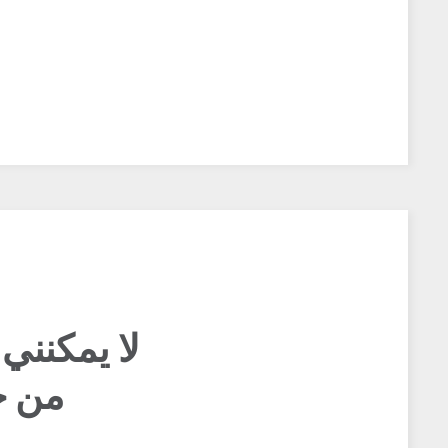
لا يمكنني 
برنامج id