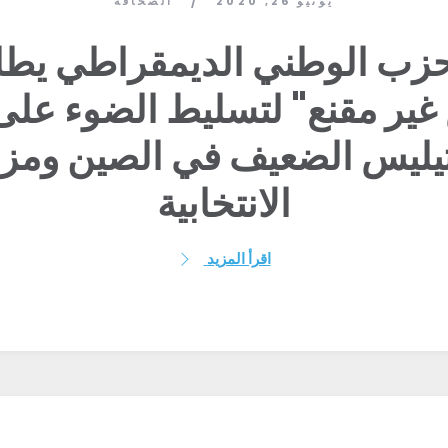
يونيو 26, 2020
الصحافة
/
حزب الوطني الديمقراطي يط
 غير مقنع" لتسليط الضوء عل
 تيليس الضعيف في الصين ومزا
الانتخابية
اقرأ المزيد