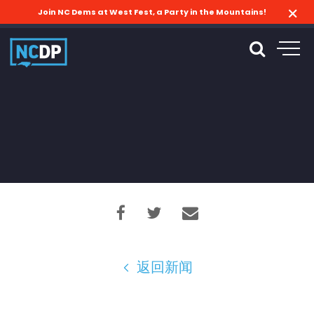
Join NC Dems at West Fest, a Party in the Mountains!
返回新闻