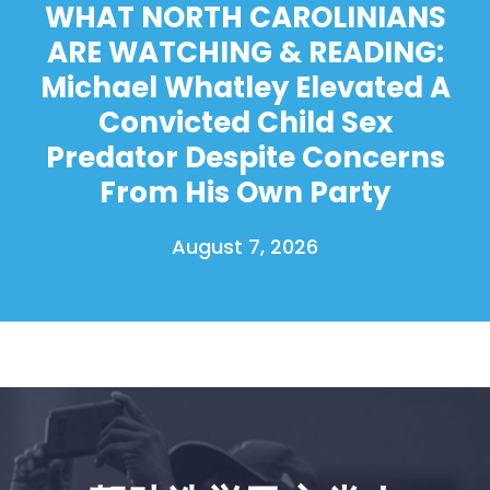
WHAT NORTH CAROLINIANS
ARE WATCHING & READING:
Michael Whatley Elevated A
Convicted Child Sex
Predator Despite Concerns
From His Own Party
August 7, 2026
首页
Shop
Take Back the Courts
与我们合作
新闻
您的派对
行动