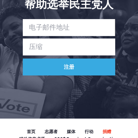
帮助选举民主党人
Vote
捐赠
首页
志愿者
媒体
行动
捐赠