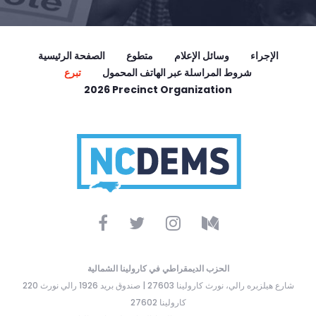
الإجراء
وسائل الإعلام
متطوع
الصفحة الرئيسية
شروط المراسلة عبر الهاتف المحمول
تبرع
2026 Precinct Organization
الحزب الديمقراطي في كارولينا الشمالية
220 شارع هيلزبره رالي، نورث كارولينا 27603 | صندوق بريد 1926 رالي نورث
كارولينا 27602