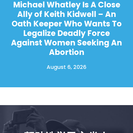
Michael Whatley Is A Close
Ally of Keith Kidwell – An
Oath Keeper Who Wants To
Legalize Deadly Force
Against Women Seeking An
Abortion
August 6, 2026
首页
Shop
Take Back the Courts
与我们合作
新闻
您的派对
行动