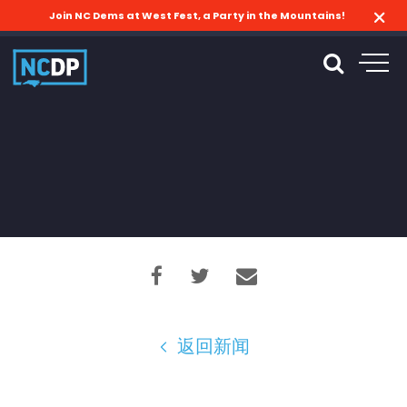
Join NC Dems at West Fest, a Party in the Mountains!
返回新闻