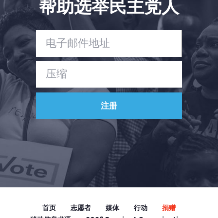
帮助选举民主党人
Vote
捐赠
首页
志愿者
媒体
行动
捐赠