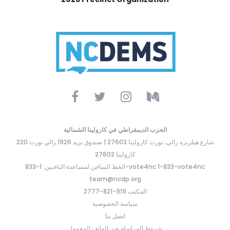
الحزب الديمقراطي في كارولينا الشمالية
220 شارع هيلزبره رالي، نورث كارولينا 27603 | صندوق بريد 1926 رالي نورث
كارولينا 27602
الخط الساخن لمساعدة الناخبين: 1-833-vote4nc 1-833-vote4nc
team@ncdp.org
المكتب 919-821-2777
سياسة الخصوصية
اتصل بنا
شروط المراسلة عبر الهاتف المحمول