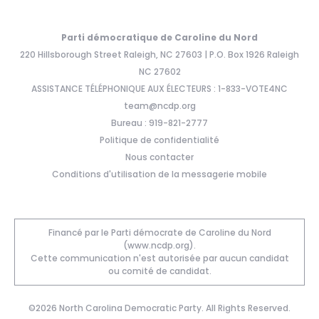
Parti démocratique de Caroline du Nord
220 Hillsborough Street Raleigh, NC 27603 | P.O. Box 1926 Raleigh
NC 27602
ASSISTANCE TÉLÉPHONIQUE AUX ÉLECTEURS : 1-833-VOTE4NC
team@ncdp.org
Bureau : 919-821-2777
Politique de confidentialité
Nous contacter
Conditions d'utilisation de la messagerie mobile
Financé par le Parti démocrate de Caroline du Nord
(www.ncdp.org).
Cette communication n'est autorisée par aucun candidat
ou comité de candidat.
©2026 North Carolina Democratic Party. All Rights Reserved.