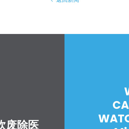
CA
WATC
吹废除医