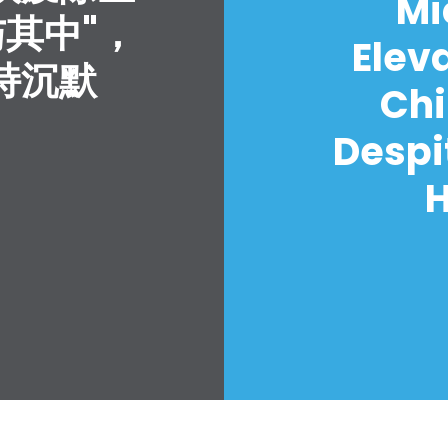
Mi
与其中"，
Elev
持沉默
Chi
Despi
H