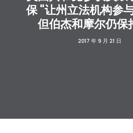
保 "让州立法机构参
但伯杰和摩尔仍保
2017 年 9 月 21 日