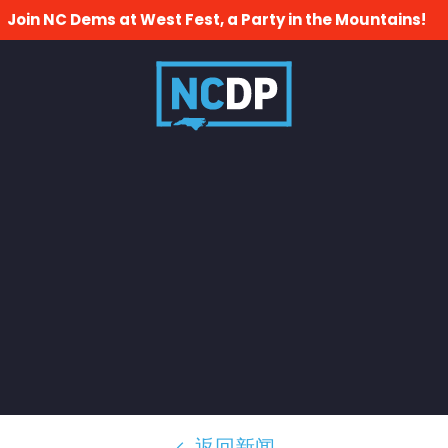
Join NC Dems at West Fest, a Party in the Mountains!
返回新闻