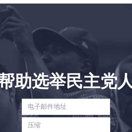
首页
Shop
Take Back the Courts
与我们合作
新闻
您的派对
行动
Vote
帮助选举民主党
捐赠