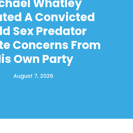
chael Whatley
ated A Convicted
ld Sex Predator
te Concerns From
is Own Party
August 7, 2026