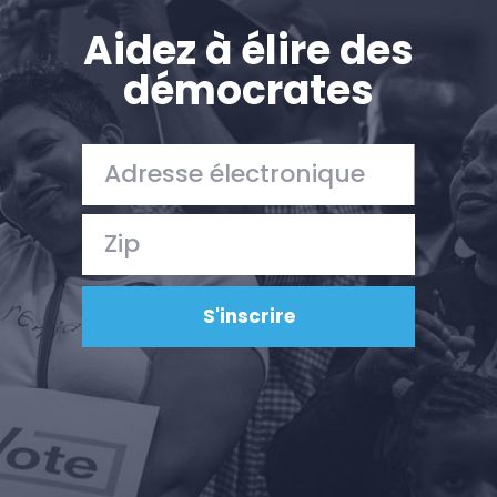
Presse
Votre fête
Aidez à élire des
Action
démocrates
Vote
Faire un don