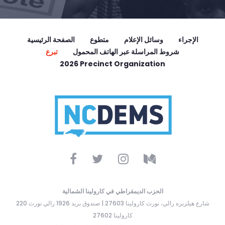
الإجراء
وسائل الإعلام
متطوع
الصفحة الرئيسية
شروط المراسلة عبر الهاتف المحمول
تبرع
2026 Precinct Organization
الحزب الديمقراطي في كارولينا الشمالية
220 شارع هيلزبره رالي، نورث كارولينا 27603 | صندوق بريد 1926 رالي نورث
كارولينا 27602