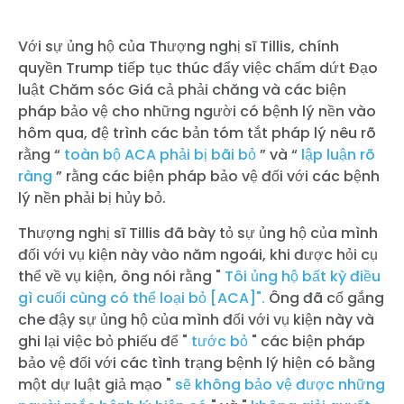
Với sự ủng hộ của Thượng nghị sĩ Tillis, chính
quyền Trump tiếp tục thúc đẩy việc chấm dứt Đạo
luật Chăm sóc Giá cả phải chăng và các biện
pháp bảo vệ cho những người có bệnh lý nền vào
hôm qua, đệ trình các bản tóm tắt pháp lý nêu rõ
rằng “
toàn bộ ACA phải bị bãi bỏ
” và “
lập luận rõ
ràng
” rằng các biện pháp bảo vệ đối với các bệnh
lý nền phải bị hủy bỏ.
Thượng nghị sĩ Tillis đã bày tỏ sự ủng hộ của mình
đối với vụ kiện này vào năm ngoái, khi được hỏi cụ
thể về vụ kiện, ông nói rằng "
Tôi ủng hộ bất kỳ điều
gì cuối cùng có thể loại bỏ [ACA]".
Ông đã cố gắng
che đậy sự ủng hộ của mình đối với vụ kiện này và
ghi lại việc bỏ phiếu để "
tước bỏ
" các biện pháp
bảo vệ đối với các tình trạng bệnh lý hiện có bằng
một dự luật giả mạo "
sẽ không bảo vệ được những