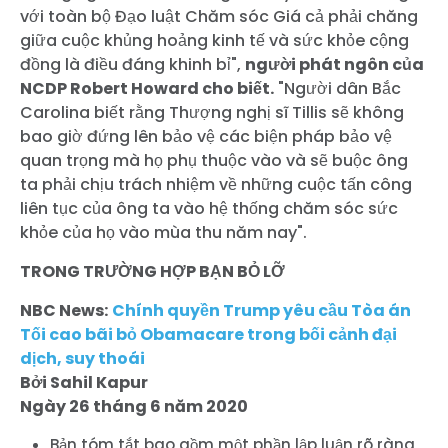
với toàn bộ Đạo luật Chăm sóc Giá cả phải chăng
giữa cuộc khủng hoảng kinh tế và sức khỏe cộng
đồng là điều đáng khinh bỉ",
người phát ngôn của
NCDP Robert Howard cho biết.
"Người dân Bắc
Carolina biết rằng Thượng nghị sĩ Tillis sẽ không
bao giờ đứng lên bảo vệ các biện pháp bảo vệ
quan trọng mà họ phụ thuộc vào và sẽ buộc ông
ta phải chịu trách nhiệm về những cuộc tấn công
liên tục của ông ta vào hệ thống chăm sóc sức
khỏe của họ vào mùa thu năm nay".
TRONG TRƯỜNG HỢP BẠN BỎ LỠ
NBC News:
Chính quyền Trump yêu cầu Tòa án
Tối cao bãi bỏ Obamacare trong bối cảnh đại
dịch, suy thoái
Bởi Sahil Kapur
Ngày 26 tháng 6 năm 2020
Bản tóm tắt bao gồm một phần lập luận rõ ràng