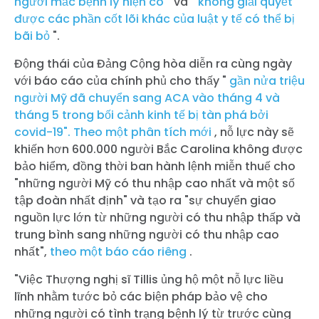
người mắc bệnh lý hiện có
" và "
không giải quyết
được các phần cốt lõi khác của luật y tế có thể bị
bãi bỏ
".
Động thái của Đảng Cộng hòa diễn ra cùng ngày
với báo cáo của chính phủ cho thấy "
gần nửa triệu
người Mỹ đã chuyển sang ACA vào tháng 4 và
tháng 5 trong bối cảnh kinh tế bị tàn phá bởi
covid-19".
Theo một phân tích mới
, nỗ lực này sẽ
khiến hơn 600.000 người Bắc Carolina không được
bảo hiểm, đồng thời ban hành lệnh miễn thuế cho
"những người Mỹ có thu nhập cao nhất và một số
tập đoàn nhất định" và tạo ra "sự chuyển giao
nguồn lực lớn từ những người có thu nhập thấp và
trung bình sang những người có thu nhập cao
nhất",
theo một báo cáo riêng
.
"Việc Thượng nghị sĩ Tillis ủng hộ một nỗ lực liều
lĩnh nhằm tước bỏ các biện pháp bảo vệ cho
những người có tình trạng bệnh lý từ trước cùng