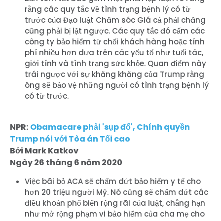
rằng các quy tắc về tình trạng bệnh lý có từ
trước của Đạo luật Chăm sóc Giá cả phải chăng
cũng phải bị lật ngược. Các quy tắc đó cấm các
công ty bảo hiểm từ chối khách hàng hoặc tính
phí nhiều hơn dựa trên các yếu tố như tuổi tác,
giới tính và tình trạng sức khỏe. Quan điểm này
trái ngược với sự khăng khăng của Trump rằng
ông sẽ bảo vệ những người có tình trạng bệnh lý
có từ trước.
NPR:
Obamacare phải 'sụp đổ', Chính quyền
Trump nói với Tòa án Tối cao
Bởi Mark Katkov
Ngày 26 tháng 6 năm 2020
Việc bãi bỏ ACA sẽ chấm dứt bảo hiểm y tế cho
hơn 20 triệu người Mỹ. Nó cũng sẽ chấm dứt các
điều khoản phổ biến rộng rãi của luật, chẳng hạn
như mở rộng phạm vi bảo hiểm của cha mẹ cho