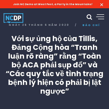
Join NC Dems at West Fest, a Party in the Mountains!
NGÀY 26 THÁNG 6 NĂM 2020
/
BÁO CHÍ
Với sự ủng hộ của Tillis,
Đảng Cộng hòa “Tranh
luận rõ ràng” rằng “Toàn
bộ ACA phải sụp đổ” và
“Các quy tắc về tình trạng
bệnh lý hiện có phải bị lật
ngược”