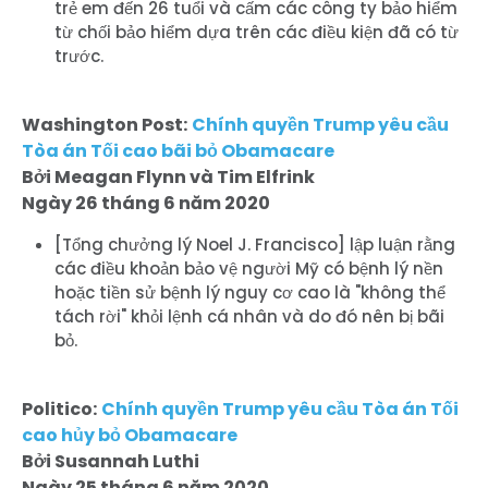
trẻ em đến 26 tuổi và cấm các công ty bảo hiểm
từ chối bảo hiểm dựa trên các điều kiện đã có từ
trước.
Washington Post:
Chính quyền Trump yêu cầu
Tòa án Tối cao bãi bỏ Obamacare
Bởi Meagan Flynn và Tim Elfrink
Ngày 26 tháng 6 năm 2020
[Tổng chưởng lý Noel J. Francisco] lập luận rằng
các điều khoản bảo vệ người Mỹ có bệnh lý nền
hoặc tiền sử bệnh lý nguy cơ cao là "không thể
tách rời" khỏi lệnh cá nhân và do đó nên bị bãi
bỏ.
Trang chủ
Shop
Take Back the Courts
Politico:
Chính quyền Trump yêu cầu Tòa án Tối
Làm việc với chúng tôi
cao hủy bỏ Obamacare
Bởi Susannah Luthi
Nhấn
Ngày 25 tháng 6 năm 2020