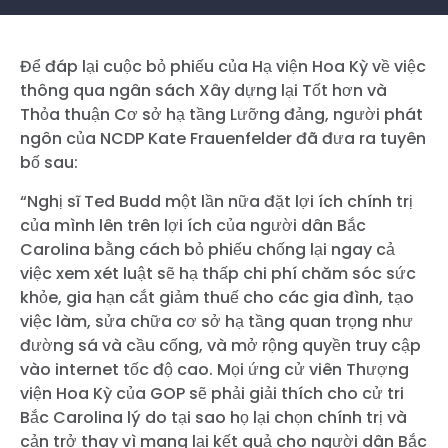
Để đáp lại cuộc bỏ phiếu của Hạ viện Hoa Kỳ về việc
thông qua ngân sách Xây dựng lại Tốt hơn và
Thỏa thuận Cơ sở hạ tầng Lưỡng đảng, người phát
ngôn của NCDP Kate Frauenfelder đã đưa ra tuyên
bố sau:
“Nghị sĩ Ted Budd một lần nữa đặt lợi ích chính trị
của mình lên trên lợi ích của người dân Bắc
Carolina bằng cách bỏ phiếu chống lại ngay cả
việc xem xét luật sẽ hạ thấp chi phí chăm sóc sức
khỏe, gia hạn cắt giảm thuế cho các gia đình, tạo
việc làm, sửa chữa cơ sở hạ tầng quan trọng như
đường sá và cầu cống, và mở rộng quyền truy cập
vào internet tốc độ cao. Mọi ứng cử viên Thượng
viện Hoa Kỳ của GOP sẽ phải giải thích cho cử tri
Bắc Carolina lý do tại sao họ lại chọn chính trị và
cản trở thay vì mang lại kết quả cho người dân Bắc