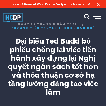
Join NC Dems at West Fest, a Party in the Mountains!
NGÀY 24 THÁNG 8 NĂM 2021
/
,
PHƯƠNG TIỆN TRUYỀN THÔNG
BÁO CHÍ
Đại biểu Ted Budd bỏ
phiếu chống lại việc tiến
hành xây dựng lại Nghị
quyết ngân sách tốt hơn
và thỏa thuận cơ sở hạ
tầng lưỡng đảng tạo việc
làm