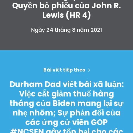
Quyền bỏ phiếu của John R.
Trang chủ
Lewis (HR 4)
Shop
Take Back the Courts
Ngày 24 tháng 8 năm 2021
Làm việc với chúng tôi
Nhấn
Bữa tiệc của bạn
Hoạt động
Vote
Bài viết tiếp theo
Quyên tặng
Durham Dad viết bài xã luận:
Việc cắt giảm thuế hàng
tháng của Biden mang lại sự
nhẹ nhõm; Sự phản đối của
các ứng cử viên GOP
#NCSEN gây tổn hại cho các