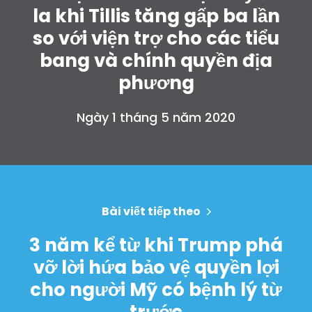
la khi Tillis tăng gấp ba lần
so với viện trợ cho các tiểu
bang và chính quyền địa
phương
Ngày 1 tháng 5 năm 2020
Trang chủ
Shop
Take Back the Courts
Bài viết tiếp theo
Làm việc với chúng tôi
3 năm kể từ khi Trump phá
Nhấn
Bữa tiệc của bạn
vỡ lời hứa bảo vệ quyền lợi
Hoạt động
cho người Mỹ có bệnh lý từ
Vote
trước
Quyên tặng