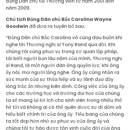
đảng Dân chủ tại Thượng viện từ năm 2001 đến
năm 2009.
Chủ tịch Đảng Dân chủ Bắc Carolina Wayne
Goodwin
đã đưa ra tuyên bố sau:
“Đảng Dân chủ Bắc Carolina vô cùng đau buồn khi
nghe tin Thượng nghị sĩ Tony Rand qua đời. Khi
chúng tôi cùng phục vụ trong cơ quan lập pháp,
tôi biết người bạn lâu năm của mình, Thượng nghị
sĩ Rand, là một người đàn ông quyền lực: khi ông
ấy nói, mọi người lắng nghe. Ông ấy cũng nhận ra
sức mạnh của sự thỏa hiệp và sự lãnh đạo đầy
lòng trắc ẩn nhưng kiên định. Công việc của ông ấy
cho các trường học và trường đại học của chúng
ta sẽ mang lại lợi ích cho sinh viên trong nhiều thế
hệ tới và không ai có thể quên được sự dí dỏm và
hiểu biết chính trị của ông ấy. Tiểu bang của chúng
ta tốt đẹp hơn nhờ sự phục vụ của ông ấy và
chúng tôi tự hào được tôn vinh cuộc đời của ông