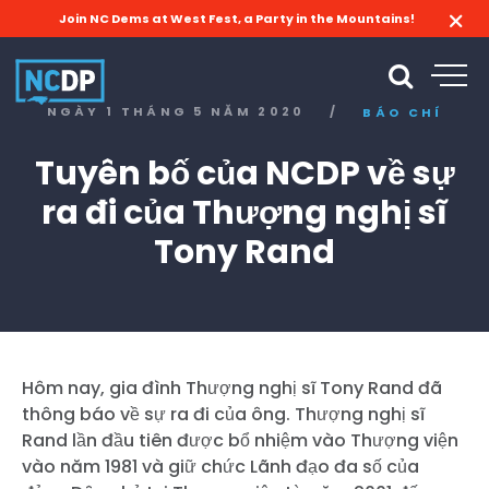
Join NC Dems at West Fest, a Party in the Mountains!
NGÀY 1 THÁNG 5 NĂM 2020
/
BÁO CHÍ
Tuyên bố của NCDP về sự
ra đi của Thượng nghị sĩ
Tony Rand
Hôm nay, gia đình Thượng nghị sĩ Tony Rand đã
thông báo về sự ra đi của ông. Thượng nghị sĩ
Rand lần đầu tiên được bổ nhiệm vào Thượng viện
vào năm 1981 và giữ chức Lãnh đạo đa số của