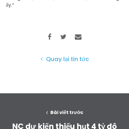
ấy.”
Quay lại tin tức
Bài viết trước
NC dự kiến thiếu hụt 4 tỷ đô