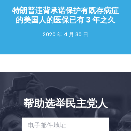
Shop
特朗普违背承诺保护有既存病症
Take Back the Courts
的美国人的医保已有 3 年之久
与我们合作
新闻
2020 年 4 月 30 日
您的派对
行动
Vote
捐赠
帮助选举民主党人