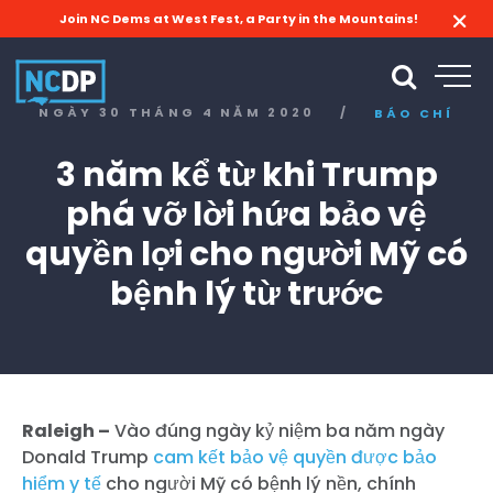
Join NC Dems at West Fest, a Party in the Mountains!
NGÀY 30 THÁNG 4 NĂM 2020
/
BÁO CHÍ
3 năm kể từ khi Trump
phá vỡ lời hứa bảo vệ
quyền lợi cho người Mỹ có
bệnh lý từ trước
Raleigh –
Vào đúng ngày kỷ niệm ba năm ngày
Donald Trump
cam kết bảo vệ quyền được bảo
hiểm y tế
cho người Mỹ có bệnh lý nền, chính