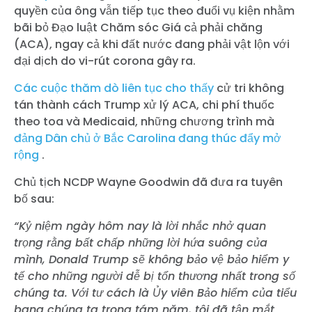
quyền của ông vẫn tiếp tục theo đuổi vụ kiện nhằm
bãi bỏ Đạo luật Chăm sóc Giá cả phải chăng
(ACA), ngay cả khi đất nước đang phải vật lộn với
đại dịch do vi-rút corona gây ra.
Các cuộc thăm dò liên tục cho thấy
cử tri không
tán thành cách Trump xử lý ACA, chi phí thuốc
theo toa và Medicaid, những chương trình mà
đảng Dân chủ ở Bắc Carolina đang thúc đẩy mở
rộng
.
Chủ tịch NCDP Wayne Goodwin đã đưa ra tuyên
bố sau:
“Kỷ niệm ngày hôm nay là lời nhắc nhở quan
trọng rằng bất chấp những lời hứa suông của
mình, Donald Trump sẽ không bảo vệ bảo hiểm y
tế cho những người dễ bị tổn thương nhất trong số
chúng ta. Với tư cách là Ủy viên Bảo hiểm của tiểu
bang chúng ta trong tám năm, tôi đã tận mắt