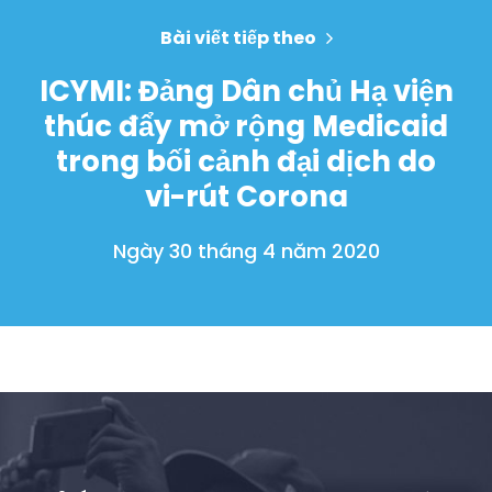
Bữa tiệc của bạn
Bài viết tiếp theo
Hoạt động
Vote
ICYMI: Đảng Dân chủ Hạ viện
Quyên tặng
thúc đẩy mở rộng Medicaid
trong bối cảnh đại dịch do
vi-rút Corona
Ngày 30 tháng 4 năm 2020