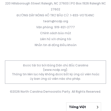
220 Hillsborough Street Raleigh, NC 27603 | PO Box 1926 Raleigh NC
27602
ĐƯỜNG DÂY NÓNG HỖ TRỢ BẦU CỬ: 1-833-VOTE4NC
team@ncdp.org
Văn phòng: 919-821-2777
Chính sách bảo mật
Liên hệ với chúng tôi
Nhắn tin di động Điều khoản
Được tài trợ bởi Đảng Dân chủ Bắc Carolina
(www.ncdp.org).
Thông tin liên lạc này không được bất kỳ ứng cử viên hoặc
ủy ban ứng cử viên nào cho phép.
©2026 North Carolina Democratic Party. All Rights Reserved.
Tiếng Việt