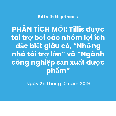
Bài viết tiếp theo
PHÂN TÍCH MỚI: Tillis được
tài trợ bởi các nhóm lợi ích
Trang chủ
đặc biệt giàu có, “Những
Shop
nhà tài trợ lớn” và “Ngành
Take Back the Courts
Làm việc với chúng tôi
công nghiệp sản xuất dược
Nhấn
phẩm”
Bữa tiệc của bạn
Hoạt động
Ngày 25 tháng 10 năm 2019
Vote
Quyên tặng