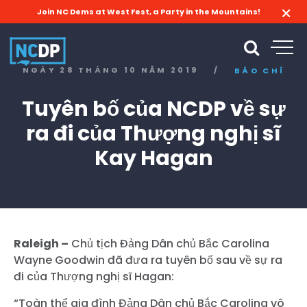
Join NC Dems at West Fest, a Party in the Mountains!
NGÀY 28 THÁNG 10 NĂM 2019
/
BÁO CHÍ
Tuyên bố của NCDP về sự
ra đi của Thượng nghị sĩ
Kay Hagan
Raleigh –
Chủ tịch Đảng Dân chủ Bắc Carolina
Wayne Goodwin đã đưa ra tuyên bố sau về sự ra
đi của Thượng nghị sĩ Hagan:
“Toàn thể gia đình Đảng Dân chủ Bắc Carolina vô