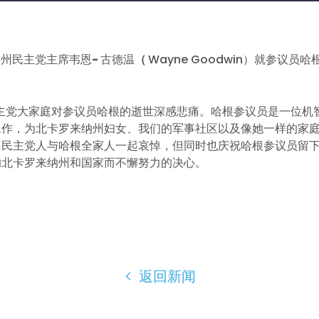
纳州民主党主席韦恩
-
古德温
（
Wayne Goodwin）就参议员
民主党大家庭对参议员哈根的逝世深感悲痛。哈根参议员是一位机
工作，为北卡罗来纳州妇女、我们的军事社区以及像她一样的家
州民主党人与哈根全家人一起哀悼，但同时也庆祝哈根参议员留
的北卡罗来纳州和国家而不懈努力的决心。
返回新闻