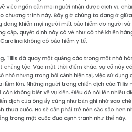
về việc ngăn cản mọi người nhận được dịch vụ ch
o chương trình này. Bây giờ chúng ta đang ở giữa
g đang khiến mọi người mất bảo hiểm do người sử
g cấp, quyết định này có vẻ như có thể khiến hàn
Carolina không có bảo hiểm y tế.
g, Tillis đã quay một quảng cáo trong một nhà hàn
t chủng tộc. Vào một thời điểm khác, sự cố này có 
ố nhỏ nhưng trong bối cảnh hiện tại, việc sử dụng 
ai lầm lớn. Những người trong chiến dịch của Tillis 
 còn không biết về vụ kiện. Điều đó nói lên nhiều đi
iến dịch của ông ấy cũng như bản ghi nhớ sao ch
ch thua cuộc. Họ sẽ cần phải trở nên sắc sảo hơn n
Trang chủ
ắng trong một cuộc đua cạnh tranh như thế này.
Shop
Take Back the Courts