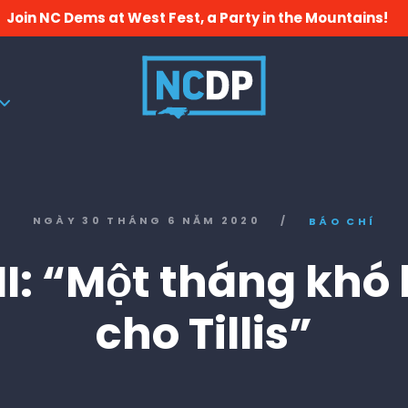
Join NC Dems at West Fest, a Party in the Mountains!
NGÀY 30 THÁNG 6 NĂM 2020
/
BÁO CHÍ
I: “Một tháng khó
cho Tillis”