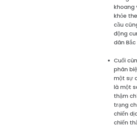
khoang 
khỏe the
cầu cũn
động cun
dân Bắc 
Cuối cùn
phân biệ
một sự c
là một s
thậm chí
trạng ch
chiến dị
chiến th