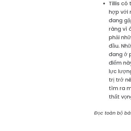
Tillis c
hợp với 
đang gặp
ràng vì 
phải nh
đầu. Nhữ
đang ở p
điểm này
lực lượ
trị trở 
tìm ra m
thất vọn
Đọc toàn bộ bài