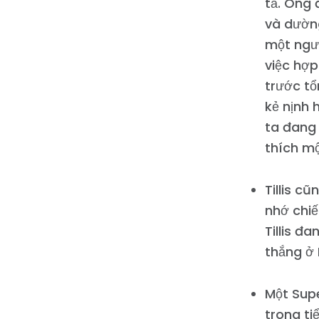
tả. Ông 
và dường
một ngườ
việc hợp
trước tổ
kẻ nịnh 
ta đang
thích mộ
Tillis c
nhớ chiế
Tillis đ
thắng ở 
Một Supe
trong ti