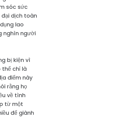
ăm sóc sức
 đại dịch toàn
 dụng lao
g nghìn người
g bị kiện vì
thể chỉ là
địa điểm này
nói rằng họ
ều về tình
ép từ một
hiều để giành