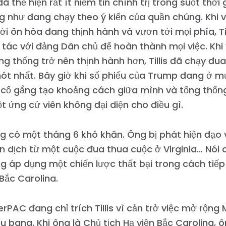
đã thể hiện rất ít niềm tin chính trị trong suốt thời
 như đang chạy theo ý kiến của quần chúng. Khi v
i ôn hòa đang thịnh hành và vươn tới mọi phía, Til
 tác với đảng Dân chủ để hoàn thành mọi việc. Khi 
ng thống trở nên thịnh hành hơn, Tillis đã chạy đu
hót nhất. Bây giờ khi số phiếu của Trump đang ở m
 cố gắng tạo khoảng cách giữa mình và tổng thống
t ứng cử viên không đại diện cho điều gì.
ũng có một tháng 6 khó khăn. Ông bị phát hiện đạo
n dịch từ một cuộc đua thua cuộc ở Virginia… Nói 
ang áp dụng một chiến lược thất bại trong cách tiếp
Bắc Carolina.
rPAC đang chỉ trích Tillis vì cản trở việc mở rộng
ểu bang. Khi ông là Chủ tịch Hạ viện Bắc Carolina,