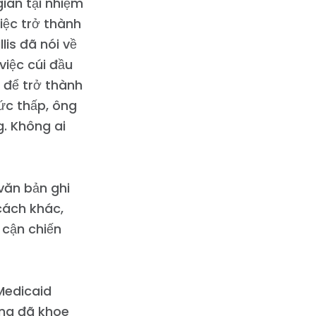
 gian tại nhiệm
iệc trở thành
lis đã nói về
việc cúi đầu
a để trở thành
ức thấp, ông
. Không ai
 văn bản ghi
cách khác,
 cận chiến
 Medicaid
 ông đã khoe