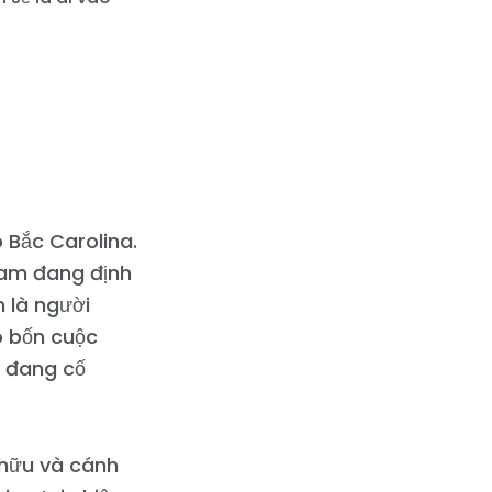
 Bắc Carolina.
ham đang định
m là người
o bốn cuộc
s đang cố
h hữu và cánh