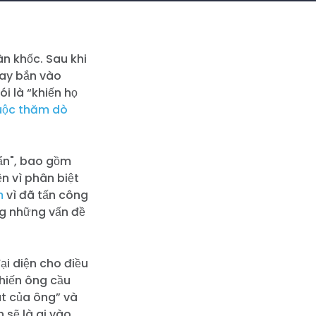
n khốc. Sau khi
cay bắn vào
ói là “khiến họ
uộc
thăm dò
gẩn", bao gồm
n vì phân biệt
m
vì đã tấn công
ng những vấn đề
ại diện cho điều
khiến ông cầu
át của ông” và
 sẽ là ai vào