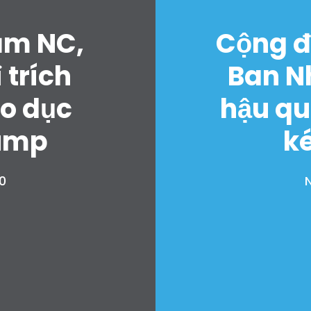
ăm NC,
Cộng đ
 trích
Ban N
áo dục
hậu qu
rump
k
0