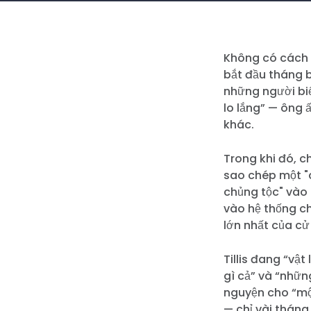
Không có cách n
bắt đầu tháng 
những người biể
lo lắng” — ông 
khác.
Trong khi đó, 
sao chép một "c
chủng tộc" vào
vào hệ thống c
lớn nhất của cử 
Tillis đang “vậ
gì cả” và “nhữn
nguyện cho “mộ
— chỉ vài tháng