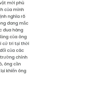
 vật mới phù
ịch của mình
ịnh nghĩa rõ
 ông đang mắc
ộc đua hàng
 đảng của ông
cử tri tại thời
 đổi của các
 trường chính
đó, ông cần
lại khiến ông