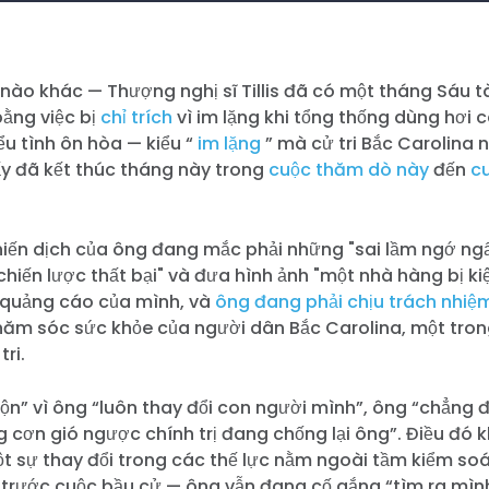
ào khác — Thượng nghị sĩ Tillis đã có một tháng Sáu tà
bằng việc bị
chỉ trích
vì im lặng khi tổng thống dùng hơi 
u tình ôn hòa — kiểu “
im lặng
” mà cử tri Bắc Carolina n
ấy đã kết thúc tháng này trong
cuộc thăm dò
này
đến
c
chiến dịch của ông đang mắc phải những "sai lầm ngớ n
hiến lược thất bại" và đưa hình ảnh "một nhà hàng bị kiệ
 quảng cáo của mình, và
ông đang phải chịu trách nhiệ
hăm sóc sức khỏe của người dân Bắc Carolina, một tro
tri.
t lộn” vì ông “luôn thay đổi con người mình”, ông “chẳng đ
g cơn gió ngược chính trị đang chống lại ông”. Điều đó 
t sự thay đổi trong các thế lực nằm ngoài tầm kiểm so
 trước cuộc bầu cử — ông vẫn đang cố gắng “tìm ra mình