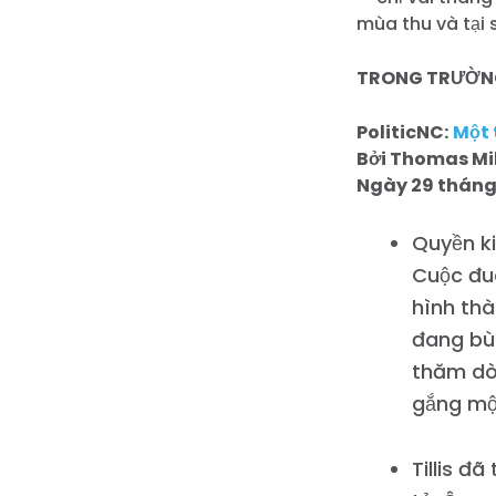
mùa thu và tại 
TRONG TRƯỜNG
PoliticNC:
Một 
Bởi Thomas Mil
Ngày 29 tháng
Quyền ki
Cuộc đu
hình thà
đang bùn
thăm dò 
gắng một
Tillis đ