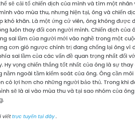
Làm việc với chúng tôi
ó thể sẽ cải tổ chiến dịch của mình và tìm một nhân
Nhấn
mình vào mùa thu, nhưng hiện tại, ông và chiến d
Bữa tiệc của bạn
 khó khăn. Là một ứng cử viên, ông không được đ
Hoạt động
ông luôn thay đổi con người mình. Chiến dịch của
Vote
ững sai lầm của người mới vào nghề trong một cu
Quyên tặng
ng cơn gió ngược chính trị đang chống lại ông vì
hía sai lầm của các vấn đề quan trọng nhất đối với 
. Hy vọng chiến thắng tốt nhất của ông là sự thay
ng nằm ngoài tầm kiểm soát của ông. Ông cần môi
nên có lợi hơn cho những người bảo thủ. Trong khi 
ình sẽ là ai vào mùa thu và tại sao nhóm của ông 
g.
 viết
trực tuyến tại đây
.