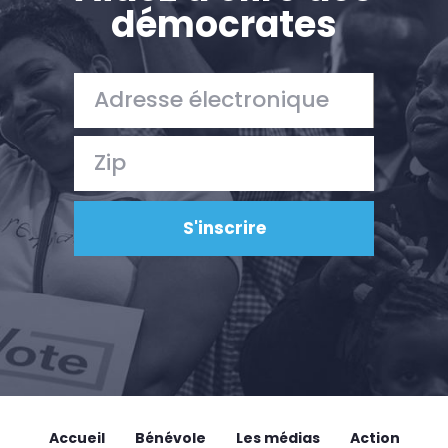
démocrates
Accueil
Bénévole
Les médias
Action