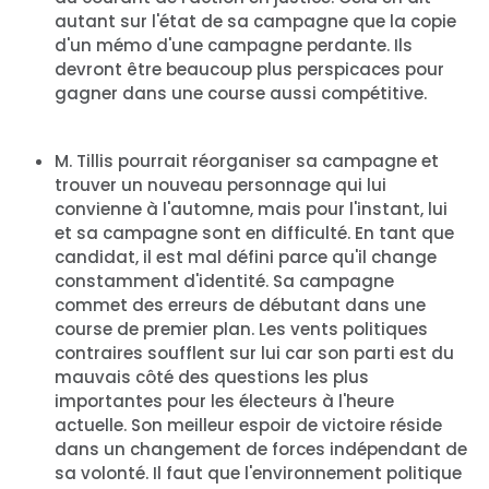
autant sur l'état de sa campagne que la copie
d'un mémo d'une campagne perdante. Ils
devront être beaucoup plus perspicaces pour
gagner dans une course aussi compétitive.
M. Tillis pourrait réorganiser sa campagne et
trouver un nouveau personnage qui lui
convienne à l'automne, mais pour l'instant, lui
et sa campagne sont en difficulté. En tant que
candidat, il est mal défini parce qu'il change
constamment d'identité. Sa campagne
commet des erreurs de débutant dans une
course de premier plan. Les vents politiques
Accueil
contraires soufflent sur lui car son parti est du
Shop
mauvais côté des questions les plus
importantes pour les électeurs à l'heure
Take Back the Courts
actuelle. Son meilleur espoir de victoire réside
Travailler avec nous
dans un changement de forces indépendant de
Presse
sa volonté. Il faut que l'environnement politique
Votre fête