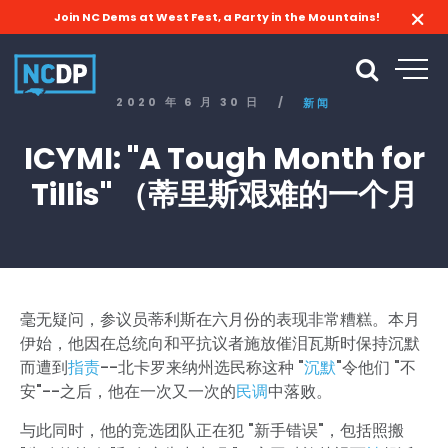
Join NC Dems at West Fest, a Party in the Mountains!
2020 年 6 月 30 日
/
新闻
ICYMI: "A Tough Month for
Tillis" （蒂里斯艰难的一个月
毫无疑问，参议员蒂利斯在六月份的表现非常糟糕。本月
伊始，他因在总统向和平抗议者施放催泪瓦斯时保持沉默
而遭到
指责
--北卡罗来纳州选民称这种 "
沉默
"令他们 "不
安"--之后，他在一次又一次的
民调
中落败。
与此同时，他的竞选团队正在犯 "新手错误"，包括照搬