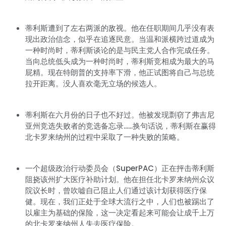
蒂利斯遭到了左右两派的敌视。他在任职期间几乎没有表
现出政治信念，似乎在追逐民意。当温和派横跨过道成为
一种时尚时，蒂利斯谈论的是与民主党人合作完成任务。
当向总统低头成为一种时尚时，蒂利斯竞相成为最大的马
屁精。现在特朗普的支持率下滑，他正试图将自己与总统
拉开距离。没人喜欢毫无立场的候选人。
蒂利斯在六月份的日子也不好过。他被发现剽窃了弗吉尼
亚州竞选失败者的竞选备忘录......换句话说，蒂利斯在赢得
北卡罗来纳州的过程中采取了一种失败的策略。
一个超级政治行动委员会（SuperPAC）正在抨击蒂利斯
阻挠该州扩大医疗补助计划。他在担任北卡罗来纳州众议
院议长时，曾吹嘘自己阻止人们通过该计划获得医疗保
健。现在，我们正处于全球大流行之中，人们也被踢出了
以雇主为基础的保险，这一决定看起来可能会让成千上万
的北卡罗来纳州人失去医疗保险。