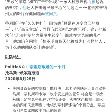
"失败的策略 "和在广告中出现 "一家因种族歧视而
被
起诉
的餐馆"，
他
还因攻击选民最关心的问题之一--北卡罗来纳
州人的医疗保健问题而
被问责
。
蒂利斯正在 "苦苦挣扎"，因为他 "总是在改变自己的身
份"，他 "毫无立场"，而且 "政治逆风对他不利"。这让他祈
求 "他无法控制的力量发生转变"，而就在大选前的几个
月，他却陷入困境，"想不明白秋天他将成为什么样的人，
为什么他的团队会让他失望"。
以防错过
PoliticNC：
蒂里斯艰难的一个月
托马斯-米尔斯报道
2020年6月29日
美国参议院的控制权可能取决于北卡罗来纳州。参议员托
马斯・蒂利斯和卡尔・坎宁安之间的竞争 将会是一场火
药味十足的竞争现在 坎宁安正处于火热状态根据上周公
布的四项民意调查，他领先蒂利斯多达9个百分点。蒂里
斯则再次试图改变自己的位置