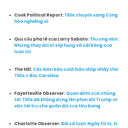
Cook Political Report:
Tillis chuyển sang Cộng
hòa nghiêng về
Quả cầu pha lê của Larry Sabato:
Thượng viện:
Những thay đổi về xếp hạng và cái bóng của
luận tội
The Hill:
Các biển báo cảnh báo nhấp nháy cho
Tillis ở Bắc Carolina
Fayetteville Observer:
Quan điểm của chúng
tôi: Tillis đã không đứng lên phản đối Trump về
việc tài trợ cho quân đội của tiểu bang
Charlotte Observer:
Bài xã luận:
Ngày tồi tệ, tệ