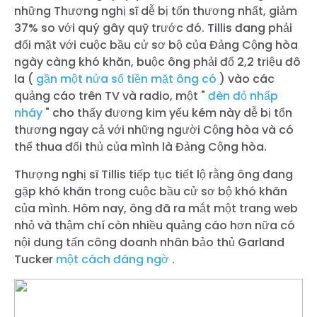
những Thượng nghị sĩ dễ bị tổn thương nhất, giảm
37% so với quý gây quỹ trước đó. Tillis đang phải
đối mặt với cuộc bầu cử sơ bộ của Đảng Cộng hòa
ngày càng khó khăn, buộc ông phải đổ 2,2 triệu đô
la (
gần một nửa số tiền mặt ông có
) vào các
quảng cáo trên TV và radio, một "
đèn đỏ nhấp
nháy
" cho thấy đương kim yếu kém này dễ bị tổn
thương ngay cả với những người Cộng hòa và có
thể thua đối thủ của mình là Đảng Cộng hòa.
Thượng nghị sĩ Tillis tiếp tục tiết lộ rằng ông đang
gặp khó khăn trong cuộc bầu cử sơ bộ khó khăn
của mình. Hôm nay, ông đã ra mắt một trang web
nhỏ và thậm chí còn nhiều quảng cáo hơn nữa có
nội dung tấn công doanh nhân bảo thủ Garland
Tucker
một cách đáng ngờ
.