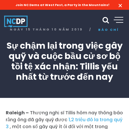
Join NC Dems at West Fest, a Party in the Mountains!
NGÀY 15 THÁNG 10 NĂM 2019
/
BÁO CHÍ
Sự chậm lại trong việc gây
quỹ và cuộc bầu cử sơ bộ
tồi tệ xác nhận: Tillis yếu
nhất từ trước đến nay
Raleigh –
Thượng nghị sĩ Tillis hôm nay thông báo
rằng ông đã gây quỹ được
1,2 triệu đô la trong quý
3
, một con số gây quỹ ít ỏi đối với một trong