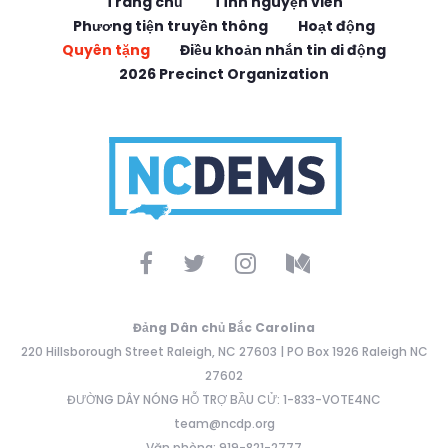
Trang chủ
Tình nguyện viên
Phương tiện truyền thông
Hoạt động
Quyên tặng
Điều khoản nhắn tin di động
2026 Precinct Organization
Đảng Dân chủ Bắc Carolina
220 Hillsborough Street Raleigh, NC 27603 | PO Box 1926 Raleigh NC
27602
ĐƯỜNG DÂY NÓNG HỖ TRỢ BẦU CỬ: 1-833-VOTE4NC
team@ncdp.org
Văn phòng: 919-821-2777