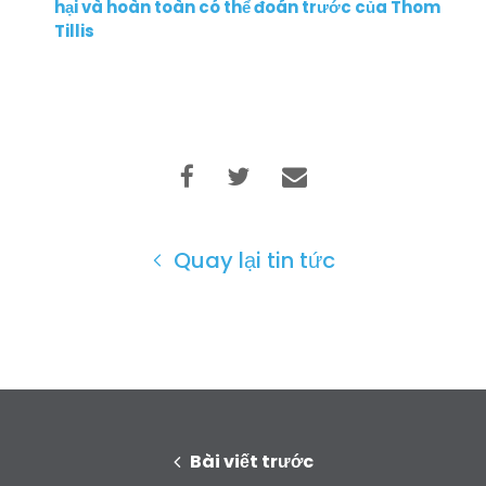
hại và hoàn toàn có thể đoán trước của Thom
Tillis
Trang chủ
Shop
Take Back the Courts
Làm việc với chúng tôi
Nhấn
Bữa tiệc của bạn
Quay lại tin tức
Hoạt động
Vote
Quyên tặng
Bài viết trước