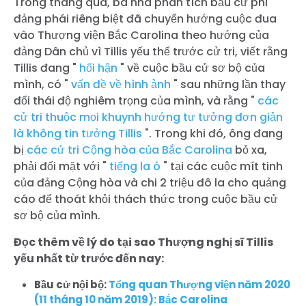
Trong tháng qua, ba nhà phân tích bầu cử phi
đảng phái riêng biệt đã chuyển hướng cuộc đua
vào Thượng viện Bắc Carolina theo hướng của
đảng Dân chủ vì Tillis yếu thế trước cử tri, viết rằng
Tillis đang "
hối hận
" về cuộc bầu cử sơ bộ của
mình, có "
vấn đề về hình ảnh
" sau những lần thay
đổi thái độ nghiêm trọng của mình, và rằng "
các
cử tri thuộc mọi khuynh hướng tư tưởng đơn giản
là không tin tưởng Tillis
". Trong khi đó, ông đang
bị
các cử tri Cộng hòa của Bắc Carolina
bỏ xa,
phải đối mặt với "
tiếng la ó
" tại các cuộc mít tinh
của đảng Cộng hòa và chi 2 triệu đô la cho quảng
cáo để thoát khỏi thách thức trong cuộc bầu cử
sơ bộ của mình.
Đọc thêm về lý do tại sao Thượng nghị sĩ Tillis
yếu nhất từ trước đến nay:
Bầu cử nội bộ:
Tổng quan Thượng viện năm 2020
(11 tháng 10 năm 2019): Bắc Carolina