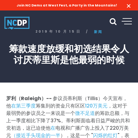
Join NC Dems at West Fest, a Party in the Mountains!
2019 年 10 月 15 日
/
新闻
筹款速度放缓和初选结果令人
讨厌蒂里斯是他最弱的时候
罗利（Raleigh）--
参议员蒂利斯（Tillis）今天宣布，
他
在第三季度
筹集到的资金只有区区
120万美元
，这对于
最弱势的参议员之一来说是一个
微不足道
的筹款总额，与
上一季度相比下降了37%。蒂利斯面临着日益严峻的共和
党初选，这已迫使他
在
电视和广播广告上投入了220万美
元
（接近手头现金的一半
），这是一个 "
闪烁的红灯
"，表