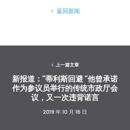
返回新闻
首页
Shop
Take Back the Courts
与我们合作
新闻
您的派对
行动
上一篇文章
Vote
新报道："蒂利斯回避 "他曾承诺
捐赠
作为参议员举行的传统市政厅会
议，又一次违背诺言
2019 年 10 月 16 日