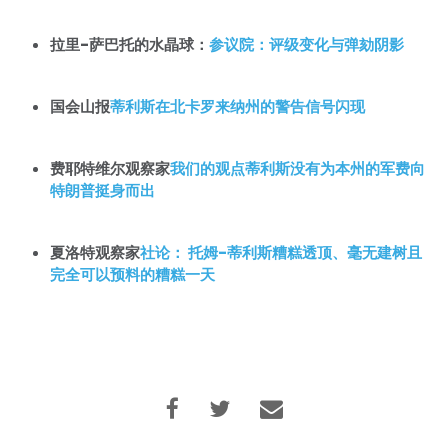
拉里-萨巴托的水晶球：
参议院：评级变化与弹劾阴影
国会山报
蒂利斯在北卡罗来纳州的警告信号闪现
费耶特维尔观察家
我们的观点蒂利斯没有为本州的军费向
特朗普挺身而出
夏洛特观察家
社论：
托姆-蒂利斯糟糕透顶、毫无建树且
完全可以预料的糟糕一天