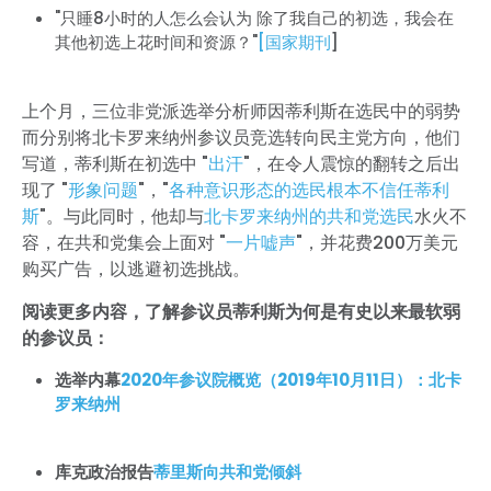
"只睡8小时的人怎么会认为 除了我自己的初选，我会在
其他初选上花时间和资源？"
[国家期刊
]
上个月，三位非党派选举分析师因蒂利斯在选民中的弱势
而分别将北卡罗来纳州参议员竞选转向民主党方向，他们
写道，蒂利斯在初选中 "
出汗
"，在令人震惊的翻转之后出
现了 "
形象问题
"，"
各种意识形态的选民根本不信任蒂利
斯
"。与此同时，他却与
北卡罗来纳州的共和党选民
水火不
容，在共和党集会上面对 "
一片嘘声
"，并花费200万美元
购买广告，以逃避初选挑战。
阅读更多内容，了解参议员蒂利斯为何是有史以来最软弱
的参议员：
选举内幕
2020年参议院概览（2019年10月11日）：北卡
罗来纳州
库克政治报告
蒂里斯向共和党倾斜