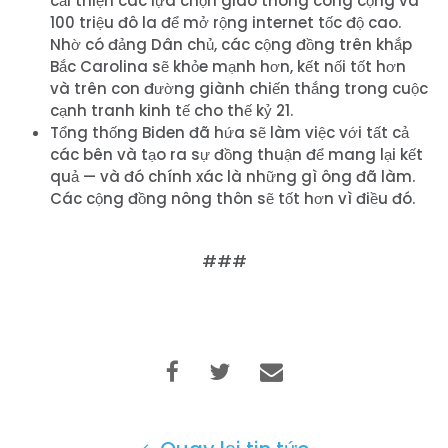
cải thiện các lựa chọn giao thông công cộng và
100 triệu đô la để mở rộng internet tốc độ cao.
Nhờ có đảng Dân chủ, các cộng đồng trên khắp
Bắc Carolina sẽ khỏe mạnh hơn, kết nối tốt hơn
và trên con đường giành chiến thắng trong cuộc
Trang chủ
cạnh tranh kinh tế cho thế kỷ 21.
Shop
Tổng thống Biden đã hứa sẽ làm việc với tất cả
Take Back the Courts
các bên và tạo ra sự đồng thuận để mang lại kết
Làm việc với chúng tôi
quả — và đó chính xác là những gì ông đã làm.
Nhấn
Các cộng đồng nông thôn sẽ tốt hơn vì điều đó.
Bữa tiệc của bạn
Hoạt động
###
Vote
Quyên tặng