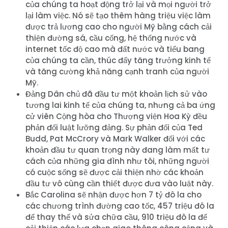
của chúng ta hoạt động trở lại và mọi người trở
lại làm việc. Nó sẽ tạo thêm hàng triệu việc làm
được trả lương cao cho người Mỹ bằng cách cải
thiện đường sá, cầu cống, hệ thống nước và
internet tốc độ cao mà đất nước và tiểu bang
của chúng ta cần, thúc đẩy tăng trưởng kinh tế
và tăng cường khả năng cạnh tranh của người
Mỹ.
Đảng Dân chủ đã đầu tư một khoản lịch sử vào
tương lai kinh tế của chúng ta, nhưng cả ba ứng
cử viên Cộng hòa cho Thượng viện Hoa Kỳ đều
phản đối luật lưỡng đảng. Sự phản đối của Ted
Budd, Pat McCrory và Mark Walker đối với các
khoản đầu tư quan trọng này đang làm mất tư
cách của những gia đình như tôi, những người
có cuộc sống sẽ được cải thiện nhờ các khoản
đầu tư vô cùng cần thiết được đưa vào luật này.
Bắc Carolina sẽ nhận được hơn 7 tỷ đô la cho
các chương trình đường cao tốc, 457 triệu đô la
để thay thế và sửa chữa cầu, 910 triệu đô la để