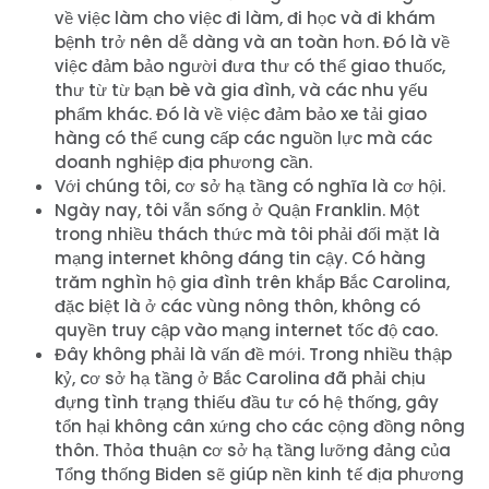
về việc làm cho việc đi làm, đi học và đi khám
bệnh trở nên dễ dàng và an toàn hơn. Đó là về
việc đảm bảo người đưa thư có thể giao thuốc,
thư từ từ bạn bè và gia đình, và các nhu yếu
phẩm khác. Đó là về việc đảm bảo xe tải giao
hàng có thể cung cấp các nguồn lực mà các
doanh nghiệp địa phương cần.
Với chúng tôi, cơ sở hạ tầng có nghĩa là cơ hội.
Ngày nay, tôi vẫn sống ở Quận Franklin. Một
trong nhiều thách thức mà tôi phải đối mặt là
mạng internet không đáng tin cậy. Có hàng
trăm nghìn hộ gia đình trên khắp Bắc Carolina,
đặc biệt là ở các vùng nông thôn, không có
quyền truy cập vào mạng internet tốc độ cao.
Đây không phải là vấn đề mới. Trong nhiều thập
kỷ, cơ sở hạ tầng ở Bắc Carolina đã phải chịu
đựng tình trạng thiếu đầu tư có hệ thống, gây
tổn hại không cân xứng cho các cộng đồng nông
thôn. Thỏa thuận cơ sở hạ tầng lưỡng đảng của
Tổng thống Biden sẽ giúp nền kinh tế địa phương