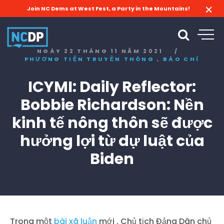
Join NC Dems at West Fest, a Party in the Mountains!
NGÀY 22 THÁNG 11 NĂM 2021
/
,
PHƯƠNG TIỆN TRUYỀN THÔNG
BÁO CHÍ
ICYMI: Daily Reflector:
Bobbie Richardson: Nền
kinh tế nông thôn sẽ được
hưởng lợi từ dự luật của
Biden
Trong một
bài xã luận
mới
, Chủ tịch Đảng Dân chủ