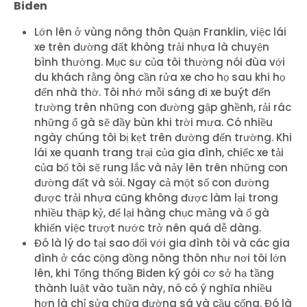
Biden
Lớn lên ở vùng nông thôn Quận Franklin, việc lái
xe trên đường đất không trải nhựa là chuyện
bình thường. Mục sư của tôi thường nói đùa với
du khách rằng ông cần rửa xe cho họ sau khi họ
đến nhà thờ. Tôi nhớ mỗi sáng đi xe buýt đến
trường trên những con đường gập ghềnh, rải rác
những ổ gà sẽ đầy bùn khi trời mưa. Có nhiều
ngày chúng tôi bị kẹt trên đường đến trường. Khi
lái xe quanh trang trại của gia đình, chiếc xe tải
của bố tôi sẽ rung lắc và nảy lên trên những con
đường đất và sỏi. Ngay cả một số con đường
được trải nhựa cũng không được làm lại trong
nhiều thập kỷ, để lại hàng chục mảng và ổ gà
khiến việc trượt nước trở nên quá dễ dàng.
Đó là lý do tại sao đối với gia đình tôi và các gia
đình ở các cộng đồng nông thôn như nơi tôi lớn
lên, khi Tổng thống Biden ký gói cơ sở hạ tầng
thành luật vào tuần này, nó có ý nghĩa nhiều
hơn là chỉ sửa chữa đường sá và cầu cống. Đó là