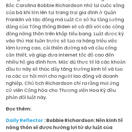
Bắc Carolina Bobbie Richardson nhớ lại cuộc sống
của bà khi lớn lên tại trang trại gia đình ở Quận
Franklin và tác động mà Luật Cơ sở hạ tầng Lưỡng
đảng của Tổng thống Biden sẽ có đối với các cộng
đồng nông thôn trên khắp tiểu bang. Luật được ký
vào thứ Hai tuần trước sẽ tạo ra hàng triệu việc
làm lương cao, cải thiện đường sá và cầu cống
cần thiết, và giúp đưa internet tốc độ cao đến
nhiều hộ gia đình hơn. Mặc dù thực tế là các khoản
đầu tư này sẽ thúc đẩy tăng trưởng kinh tế và tạo
ra các cơ hội mới cho người lao động và doanh
nghiệp, Chủ tịch Richardson chỉ ra rằng mọi ứng
cử viên Cộng hòa cho Thượng viện Hoa Kỳ đều
phản đối luật này.
Đọc thêm:
Daily Reflector
: Bobbie Richardson: Nền kinh tế
nông thôn sẽ được hưởng lợi từ dự luật của