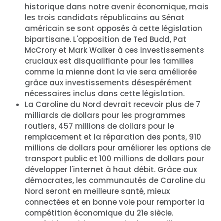
historique dans notre avenir économique, mais
les trois candidats républicains au Sénat
américain se sont opposés à cette législation
bipartisane. L'opposition de Ted Budd, Pat
McCrory et Mark Walker à ces investissements
cruciaux est disqualifiante pour les familles
comme la mienne dont la vie sera améliorée
grâce aux investissements désespérément
nécessaires inclus dans cette législation.
La Caroline du Nord devrait recevoir plus de 7
milliards de dollars pour les programmes
routiers, 457 millions de dollars pour le
remplacement et la réparation des ponts, 910
Accueil
millions de dollars pour améliorer les options de
transport public et 100 millions de dollars pour
Shop
développer l'internet à haut débit. Grâce aux
Take Back the Courts
démocrates, les communautés de Caroline du
Travailler avec nous
Nord seront en meilleure santé, mieux
Presse
connectées et en bonne voie pour remporter la
Votre fête
compétition économique du 21e siècle.