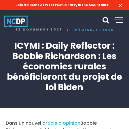
Join NC Dems at West Fest, a Party in the Mountains!
,
22 NOVEMBRE 2021
/
MÉDIAS
PRESSE
ICYMI : Daily Reflector :
Bobbie Richardson : Les
économies rurales
bénéficieront du projet de
loi Biden
Dans un nouvel
article d'opinion
Bobbie