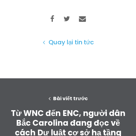
Quay lại tin tức
Trang chủ
Shop
Take Back the Courts
Làm việc với chúng tôi
Bài viết trước
Nhấn
Bữa tiệc của bạn
Từ WNC đến ENC, người dân
Hoạt động
Bắc Carolina đang đọc về
Vote
Quyên tặng
cách Dự luật cơ sở hạ tầng