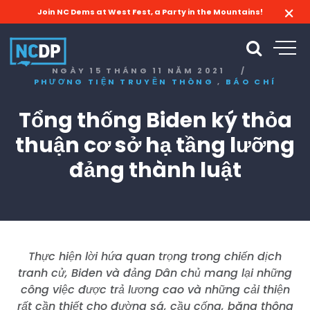
Join NC Dems at West Fest, a Party in the Mountains!
NGÀY 15 THÁNG 11 NĂM 2021
/
,
PHƯƠNG TIỆN TRUYỀN THÔNG
BÁO CHÍ
Tổng thống Biden ký thỏa
thuận cơ sở hạ tầng lưỡng
đảng thành luật
Thực hiện lời hứa quan trọng trong chiến dịch
tranh cử, Biden và đảng Dân chủ mang lại những
công việc được trả lương cao và những cải thiện
rất cần thiết cho đường sá, cầu cống, băng thông