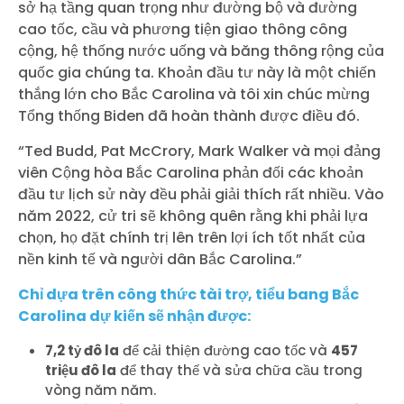
sở hạ tầng quan trọng như đường bộ và đường
cao tốc, cầu và phương tiện giao thông công
cộng, hệ thống nước uống và băng thông rộng của
quốc gia chúng ta. Khoản đầu tư này là một chiến
thắng lớn cho Bắc Carolina và tôi xin chúc mừng
Tổng thống Biden đã hoàn thành được điều đó.
“Ted Budd, Pat McCrory, Mark Walker và mọi đảng
viên Cộng hòa Bắc Carolina phản đối các khoản
đầu tư lịch sử này đều phải giải thích rất nhiều. Vào
năm 2022, cử tri sẽ không quên rằng khi phải lựa
chọn, họ đặt chính trị lên trên lợi ích tốt nhất của
nền kinh tế và người dân Bắc Carolina.”
Chỉ dựa trên công thức tài trợ, tiểu bang Bắc
Carolina dự kiến sẽ nhận được:
7,2 tỷ đô la
để cải thiện đường cao tốc và
457
triệu đô la
để thay thế và sửa chữa cầu trong
vòng năm năm.