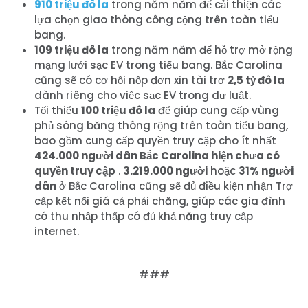
910 triệu đô la
trong năm năm để cải thiện các
lựa chọn giao thông công cộng trên toàn tiểu
bang.
109 triệu đô la
trong năm năm để hỗ trợ mở rộng
mạng lưới sạc EV trong tiểu bang. Bắc Carolina
cũng sẽ có cơ hội nộp đơn
xin tài trợ
2,5 tỷ đô la
dành riêng cho việc sạc EV trong dự luật.
Tối thiểu
100 triệu đô la
để giúp cung cấp vùng
phủ sóng băng thông rộng trên toàn tiểu bang,
bao gồm cung cấp quyền truy cập cho ít nhất
424.000 người dân Bắc Carolina hiện chưa có
quyền truy cập
.
3.219.000 người
hoặc
31% người
dân
ở Bắc Carolina cũng sẽ đủ điều kiện nhận Trợ
cấp kết nối giá cả phải chăng, giúp các gia đình
có thu nhập thấp có đủ khả năng truy cập
internet.
###