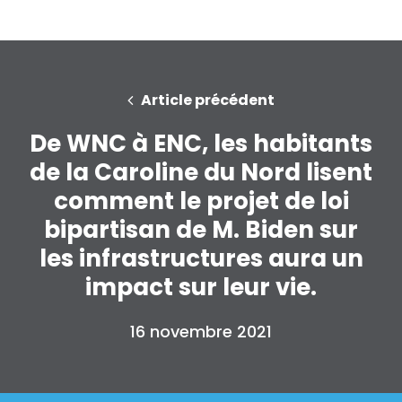
Presse
Votre fête
Action
Vote
Article précédent
Faire un don
De WNC à ENC, les habitants
de la Caroline du Nord lisent
comment le projet de loi
bipartisan de M. Biden sur
les infrastructures aura un
impact sur leur vie.
16 novembre 2021