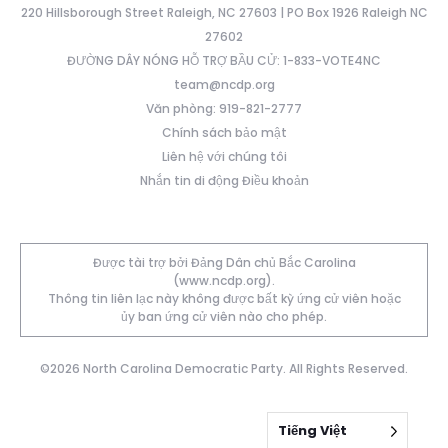
220 Hillsborough Street Raleigh, NC 27603 | PO Box 1926 Raleigh NC
27602
ĐƯỜNG DÂY NÓNG HỖ TRỢ BẦU CỬ: 1-833-VOTE4NC
team@ncdp.org
Văn phòng: 919-821-2777
Chính sách bảo mật
Liên hệ với chúng tôi
Nhắn tin di động Điều khoản
Được tài trợ bởi Đảng Dân chủ Bắc Carolina
(www.ncdp.org).
Thông tin liên lạc này không được bất kỳ ứng cử viên hoặc
ủy ban ứng cử viên nào cho phép.
©2026 North Carolina Democratic Party. All Rights Reserved.
Tiếng Việt