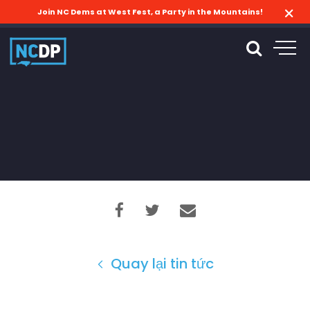
Join NC Dems at West Fest, a Party in the Mountains!
Quay lại tin tức