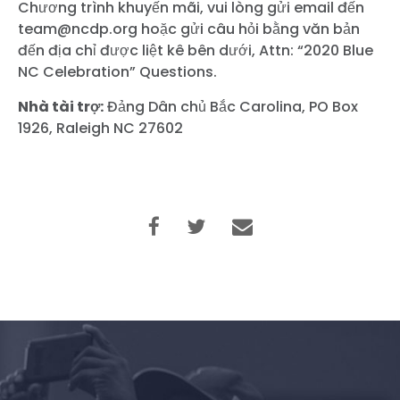
Chương trình khuyến mãi, vui lòng gửi email đến
team@ncdp.org hoặc gửi câu hỏi bằng văn bản
đến địa chỉ được liệt kê bên dưới, Attn: “2020 Blue
NC Celebration” Questions.
Nhà tài trợ:
Đảng Dân chủ Bắc Carolina, PO Box
1926, Raleigh NC 27602