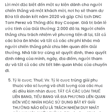
Lời mời đặc biệt đến một sự kiện dành cho người
chiến thắng và một khách mời, nơi họ sẽ tham dự
Bữa tối đoàn kết năm 2020 và gặp Chủ tịch DNC
Tom Perez và Thống đốc Roy Cooper. Giá trị bán lẻ
ước tính của Giải thưởng: 2.000 đô la. Người chiến
thắng chịu trách nhiệm về phương tiện đi lại, tất cả
các bữa ăn khác và tất cả các chi phí khác mà
người chiến thắng phải chịu liên quan đến Giải
thưởng. Nhà tài trợ cũng sẽ quyết định, theo quyết
định riêng của mình, ngày, địa điểm, người tham
dự và tất cả các chi tiết liên quan khác của chuyến
đi.
Tỷ lệ cược; Thuế; Vv. Tỷ lệ cược trúng giải phụ
thuộc vào số lượng và chất lượng của các mục
đủ điều kiện nhận được. TẤT CẢ CÁC LOẠI THUẾ
LIÊN BANG, TIỂU BANG VÀ ĐỊA PHƯƠNG LIÊN QUAN
ĐẾN VIỆC NHẬN HOẶC SỬ DỤNG BẤT KỲ GIẢI
THƯỞNG NÀO ĐỀU LÀ TRÁCH NHIỆM DUY NHẤT