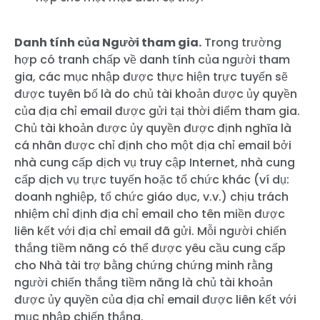
Danh tính của Người tham gia.
Trong trường
hợp có tranh chấp về danh tính của người tham
gia, các mục nhập được thực hiện trực tuyến sẽ
được tuyên bố là do chủ tài khoản được ủy quyền
của địa chỉ email được gửi tại thời điểm tham gia.
Chủ tài khoản được ủy quyền được định nghĩa là
cá nhân được chỉ định cho một địa chỉ email bởi
nhà cung cấp dịch vụ truy cập Internet, nhà cung
cấp dịch vụ trực tuyến hoặc tổ chức khác (ví dụ:
doanh nghiệp, tổ chức giáo dục, v.v.) chịu trách
nhiệm chỉ định địa chỉ email cho tên miền được
liên kết với địa chỉ email đã gửi. Mỗi người chiến
thắng tiềm năng có thể được yêu cầu cung cấp
cho Nhà tài trợ bằng chứng chứng minh rằng
người chiến thắng tiềm năng là chủ tài khoản
được ủy quyền của địa chỉ email được liên kết với
mục nhập chiến thắng.