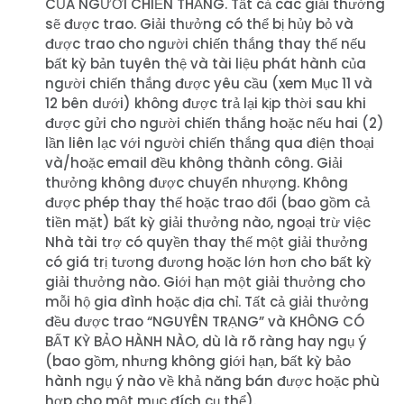
CỦA NGƯỜI CHIẾN THẮNG. Tất cả các giải thưởng
sẽ được trao. Giải thưởng có thể bị hủy bỏ và
được trao cho người chiến thắng thay thế nếu
bất kỳ bản tuyên thệ và tài liệu phát hành của
người chiến thắng được yêu cầu (xem Mục 11 và
12 bên dưới) không được trả lại kịp thời sau khi
được gửi cho người chiến thắng hoặc nếu hai (2)
lần liên lạc với người chiến thắng qua điện thoại
và/hoặc email đều không thành công. Giải
thưởng không được chuyển nhượng. Không
được phép thay thế hoặc trao đổi (bao gồm cả
tiền mặt) bất kỳ giải thưởng nào, ngoại trừ việc
Nhà tài trợ có quyền thay thế một giải thưởng
có giá trị tương đương hoặc lớn hơn cho bất kỳ
giải thưởng nào. Giới hạn một giải thưởng cho
mỗi hộ gia đình hoặc địa chỉ. Tất cả giải thưởng
đều được trao “NGUYÊN TRẠNG” và KHÔNG CÓ
BẤT KỲ BẢO HÀNH NÀO, dù là rõ ràng hay ngụ ý
(bao gồm, nhưng không giới hạn, bất kỳ bảo
hành ngụ ý nào về khả năng bán được hoặc phù
hợp cho một mục đích cụ thể).