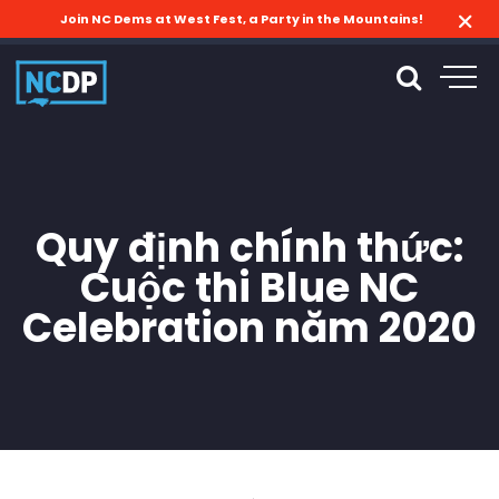
Join NC Dems at West Fest, a Party in the Mountains!
Quy định chính thức:
Cuộc thi Blue NC
Celebration năm 2020