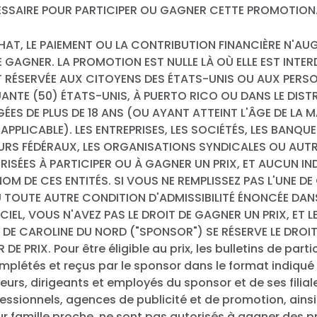
CESSAIRE POUR PARTICIPER OU GAGNER CETTE PROMOTION
HAT, LE PAIEMENT OU LA CONTRIBUTION FINANCIÈRE N'A
 GAGNER. LA PROMOTION EST NULLE LÀ OÙ ELLE EST INTERD
 RÉSERVÉE AUX CITOYENS DES ÉTATS-UNIS OU AUX PERS
ANTE (50) ÉTATS-UNIS, À PUERTO RICO OU DANS LE DIST
ÉES DE PLUS DE 18 ANS (OU AYANT ATTEINT L'ÂGE DE LA 
 APPLICABLE). LES ENTREPRISES, LES SOCIÉTÉS, LES BANQU
URS FÉDÉRAUX, LES ORGANISATIONS SYNDICALES OU AUTR
ISÉES À PARTICIPER OU À GAGNER UN PRIX, ET AUCUN IND
NOM DE CES ENTITÉS. SI VOUS NE REMPLISSEZ PAS L'UNE DE
TOUTE AUTRE CONDITION D'ADMISSIBILITÉ ÉNONCÉE DANS
IEL, VOUS N'AVEZ PAS LE DROIT DE GAGNER UN PRIX, ET L
E CAROLINE DU NORD ("SPONSOR") SE RÉSERVE LE DROIT
E PRIX. Pour être éligible au prix, les bulletins de parti
mplétés et reçus par le sponsor dans le format indiqué
eurs, dirigeants et employés du sponsor et de ses filial
fessionnels, agences de publicité et de promotion, ainsi
 famille proche, ne sont pas autorisés à gagner des pri