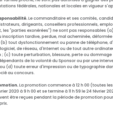
ntations fédérales, nationales et locales en vigueur s'a
sponsabilité.
Le commanditaire et ses comités, candid
nistrateurs, dirigeants, conseillers professionnels, emp
, les "parties exonérées") ne sont pas responsables (a
u inscription tardive, perdue, mal acheminée, déformée
b) tout dysfonctionnement ou panne de téléphone, d'
logiciel, de réseau, d'Internet ou de tout autre ordinate
; (c) toute perturbation, blessure, perte ou dommage
épendants de la volonté du Sponsor ou par une interv
 ou (d) toute erreur d'impression ou de typographie da
cié au concours.
romotion.
La promotion commence à 12 h 00 (toutes les
février 2020 à 9 h 00 et se termine à 11 h 59 le 24 février 2
ivent être reçues pendant la période de promotion pou
prix.