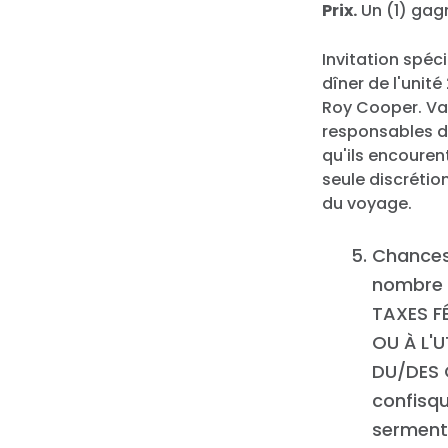
Prix.
Un (1) gagn
Invitation spéc
dîner de l'unit
Roy Cooper. Val
responsables du
qu'ils encouren
seule discrétion
du voyage.
Chances,
nombre e
TAXES F
OU À L'U
DU/DES G
confisqu
serment