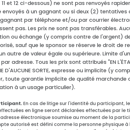
Travailler avec nous
 11 et 12 ci-dessous) ne sont pas renvoyés rapid
Presse
é envoyés à un gagnant ou si deux (2) tentatives
Votre fête
gagnant par téléphone et/ou par courrier électr
Action
ssent pas. Les prix ne sont pas transférables. Au
Vote
tion ou échange (y compris contre de l'argent) de
Faire un don
orisé, sauf que le sponsor se réserve le droit de 
 un autre de valeur égale ou supérieure. Limite d'un
 par adresse. Tous les prix sont attribués "EN L'ÉT
E D'AUCUNE SORTE, expresse ou implicite (y compr
ter, toute garantie implicite de qualité marchande 
tion à un usage particulier).
rticipant.
En cas de litige sur l'identité du participant, l
effectuées en ligne seront déclarées effectuées par le ti
'adresse électronique soumise au moment de la partici
mpte autorisé est défini comme la personne physique à 