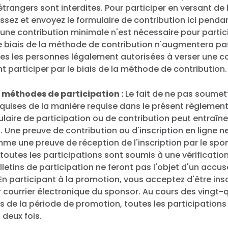
étrangers sont interdites. Pour participer en versant de 
ssez et envoyez le formulaire de contribution ici penda
ne contribution minimale n'est nécessaire pour particip
 le biais de la méthode de contribution n'augmentera p
es les personnes légalement autorisées à verser une c
 participer par le biais de la méthode de contribution.
s méthodes de participation :
Le fait de ne pas soumett
quises de la manière requise dans le présent règlement 
laire de participation ou de contribution peut entraîne
n. Une preuve de contribution ou d'inscription en ligne n
e une preuve de réception de l'inscription par le spon
 toutes les participations sont soumis à une vérification
lletins de participation ne feront pas l'objet d'un accu
En participant à la promotion, vous acceptez d'être inscri
r courrier électronique du sponsor. Au cours des vingt-
s de la période de promotion, toutes les participations
deux fois.