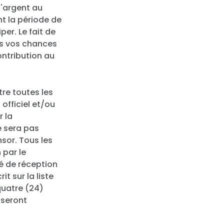
l'argent au
nt la période de
er. Le fait de
as vos chances
ontribution au
re toutes les
officiel et/ou
r la
e sera pas
sor. Tous les
 par le
sé de réception
t sur la liste
quatre (24)
 seront