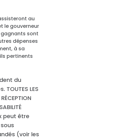
assisteront au
et le gouverneur
es gagnants sont
autres dépenses
ment, à sa
ils pertinents
ndent du
es. TOUTES LES
A RÉCEPTION
SABILITÉ
x peut être
n sous
dés (voir les