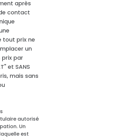
ement après
 de contact
onique
cune
 tout prix ne
remplacer un
 prix par
AT" et SANS
is, mais sans
ou
es
tulaire autorisé
pation. Un
laquelle est