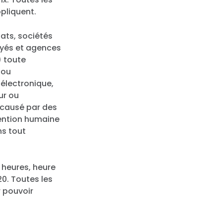
ppliquent.
ats, sociétés
loyés et agences
) toute
 ou
électronique,
ur ou
 causé par des
ention humaine
ns tout
 heures, heure
020. Toutes les
r pouvoir