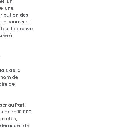
et, un
e, une
tribution des
ue soumise. Il
teur la preuve
ciée à
:
iais de la
e nom de
aire de
er au Parti
mum de 10 000
ociétés,
édéraux et de