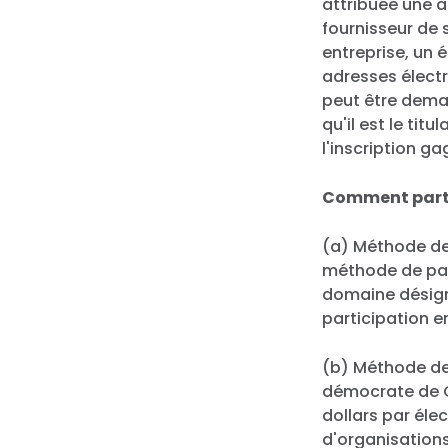
attribuée une a
fournisseur de 
entreprise, un 
adresses électr
peut être dema
qu'il est le ti
l'inscription g
Comment parti
(a) Méthode de p
méthode de part
domaine désign
participation e
(b) Méthode de 
démocrate de C
dollars par élec
d'organisations