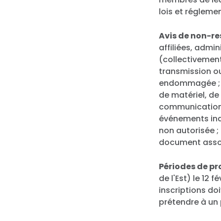
lois et régleme
Avis de non-re
affiliées, admi
(collectivement
transmission o
endommagée ; (
de matériel, de 
communication 
événements ind
non autorisée ;
document asso
Périodes de p
de l'Est) le 12 
inscriptions do
prétendre à un 