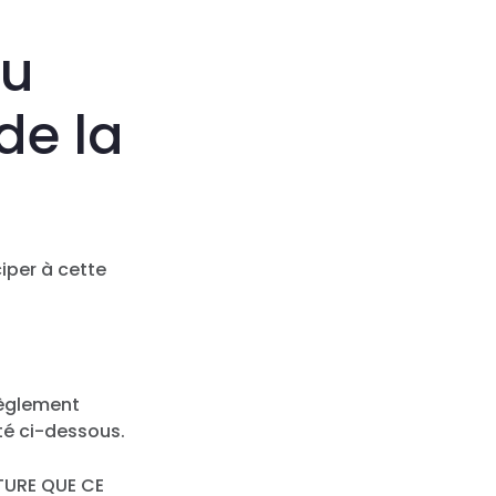
du
de la
ciper à cette
règlement
ité ci-dessous.
TURE QUE CE