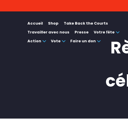
Accueil
Shop
Take Back the Courts
Travailler avec nous
Presse
Votre fête
Rè
Action
Vote
Faire un don
cé