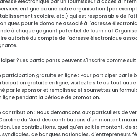
dresse électronique par un fournisseur d'accès à Intern
services en ligne ou une autre organisation (par exempl
établissement scolaire, etc.) qui est responsable de l'at
oniques pour le domaine associé à l'adresse électroniq
ndé à chaque gagnant potentiel de fournir à l'Organisa
tulaire autorisé du compte de l'adresse électronique asso
agnante.
ciper ?
Les participants peuvent s'inscrire comme suit 
articipation gratuite en ligne : Pour participer par le b
icipation gratuite en ligne, visitez le site ou tout autr
é par le sponsor et remplissez et soumettez un formul
n ligne pendant la période de promotion.
contribution : Nous demandons aux particuliers de vers
aroline du Nord des contributions d'un montant maxi
tion. Les contributions, quel qu'en soit le montant, de s
 syndicales, de banques nationales, d'entrepreneurs f