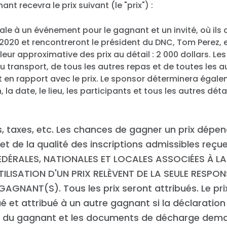
ant recevra le prix suivant (le "prix") :
iale à un événement pour le gagnant et un invité, où ils 
é 2020 et rencontreront le président du DNC, Tom Perez, 
eur approximative des prix au détail : 2 000 dollars. L
 transport, de tous les autres repas et de toutes les 
t en rapport avec le prix. Le sponsor déterminera égale
, la date, le lieu, les participants et tous les autres déta
 taxes, etc. Les chances de gagner un prix dépe
t de la qualité des inscriptions admissibles reçu
ÉDÉRALES, NATIONALES ET LOCALES ASSOCIÉES À L
TILISATION D'UN PRIX RELÈVENT DE LA SEULE RESPON
AGNANT(S). Tous les prix seront attribués. Le pri
Accueil
é et attribué à un autre gagnant si la déclaratio
Shop
 du gagnant et les documents de décharge deman
Take Back the Courts