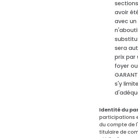
sections
avoir ét
avec un 
n'abouti
substitu
sera aut
prix par
foyer ou
GARANTI
s'y limi
d'adéqua
Identité du pa
participations 
du compte de l
titulaire de co