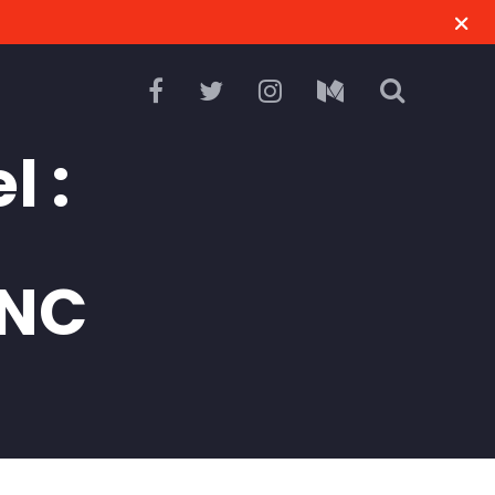
l :
a
 NC