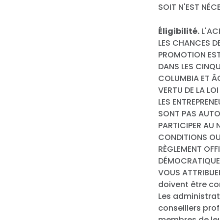
SOIT N'EST NÉ
Éligibilité.
L'AC
LES CHANCES DE
PROMOTION EST
DANS LES CINQU
COLUMBIA ET ÂG
VERTU DE LA LOI
LES ENTREPRENE
SONT PAS AUTOR
PARTICIPER AU 
CONDITIONS OU 
RÈGLEMENT OFFIC
DÉMOCRATIQUE D
VOUS ATTRIBUER D
doivent être co
Les administrat
conseillers pro
membres de leur