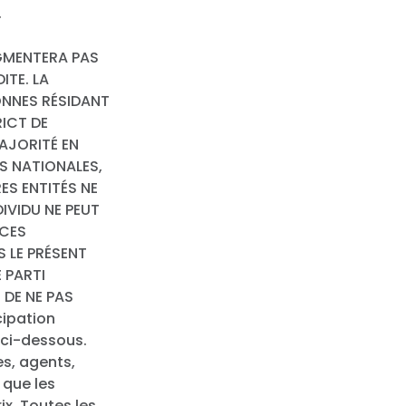
.
UGMENTERA PAS
ITE. LA
ONNES RÉSIDANT
RICT DE
MAJORITÉ EN
ES NATIONALES,
ES ENTITÉS NE
IVIDU NE PEUT
 CES
 LE PRÉSENT
E PARTI
 DE NE PAS
cipation
 ci-dessous.
es, agents,
 que les
x. Toutes les