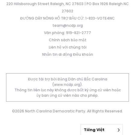
220 Hillsborough Street Raleigh, NC 27603 | PO Box 1926 Raleigh NC
27602
ĐƯỜNG DÂY NÓNG HỖ TRỢ BẦU CỬ: 1-833-VOTE4NC
team@ncdp.org
Văn phòng: 919-821-2777
Chính sách bảo mật
Liên hệ với chúng tôi
Nhắn tin di động Điều khoản
Được tài trợ bởi Đảng Dân chủ Bắc Carolina
(www.ncdp.org).
Thông tin liên lạc này không được bất kỳ ứng cử viên hoặc
ủy ban ứng cử viên nào cho phép.
©2026 North Carolina Democratic Party. All Rights Reserved.
Tiếng Việt