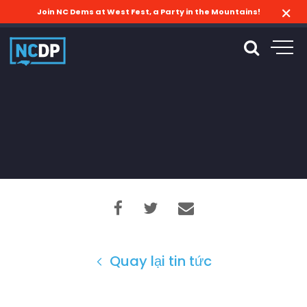
Join NC Dems at West Fest, a Party in the Mountains!
Quay lại tin tức