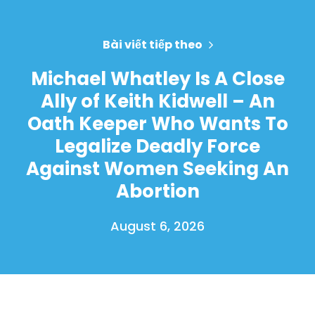
Bài viết tiếp theo
Michael Whatley Is A Close
Ally of Keith Kidwell – An
Oath Keeper Who Wants To
Legalize Deadly Force
Against Women Seeking An
Abortion
August 6, 2026
Trang chủ
Shop
Take Back the Courts