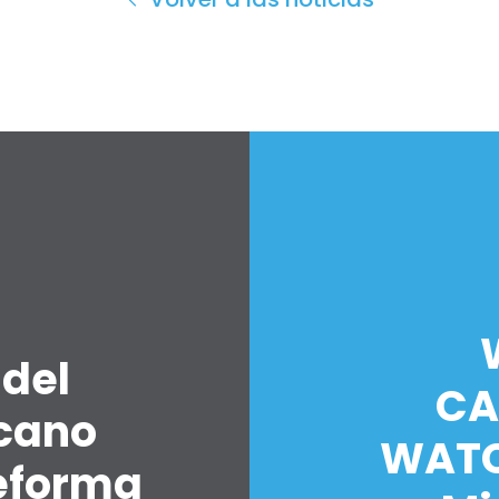
 del
CA
icano
WATC
eforma