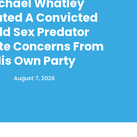
chael Whatley
ated A Convicted
ld Sex Predator
te Concerns From
is Own Party
August 7, 2026