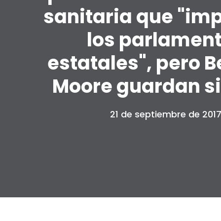
sanitaria que "imp
los parlamen
estatales", pero B
Moore guardan si
21 de septiembre de 201