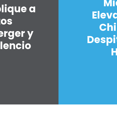
Mi
lique a
Elev
tos
Chi
erger y
Despi
lencio
H
7