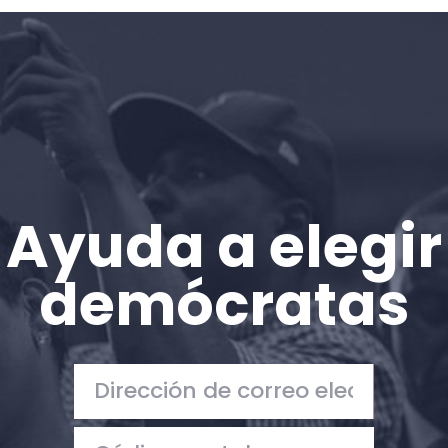
Inicio
Shop
Take Back the Courts
Trabaja con nosotros
Pulse
Su fiesta
Acción
Ayuda a elegir
Vote
Donar
demócratas