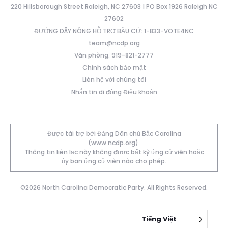
220 Hillsborough Street Raleigh, NC 27603 | PO Box 1926 Raleigh NC
27602
ĐƯỜNG DÂY NÓNG HỖ TRỢ BẦU CỬ: 1-833-VOTE4NC
team@ncdp.org
Văn phòng: 919-821-2777
Chính sách bảo mật
Liên hệ với chúng tôi
Nhắn tin di động Điều khoản
Được tài trợ bởi Đảng Dân chủ Bắc Carolina
(www.ncdp.org).
Thông tin liên lạc này không được bất kỳ ứng cử viên hoặc
ủy ban ứng cử viên nào cho phép.
©2026 North Carolina Democratic Party. All Rights Reserved.
Tiếng Việt