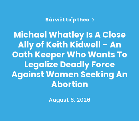
Bài viết tiếp theo
Michael Whatley Is A Close
Ally of Keith Kidwell – An
Oath Keeper Who Wants To
Legalize Deadly Force
Against Women Seeking An
Abortion
August 6, 2026
Trang chủ
Shop
Take Back the Courts