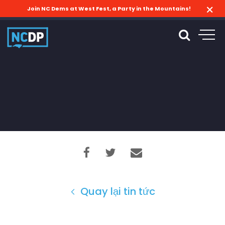
Join NC Dems at West Fest, a Party in the Mountains!
Quay lại tin tức