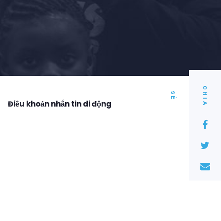
C
I
A
H
S
Ẻ
Điều khoản nhắn tin di động