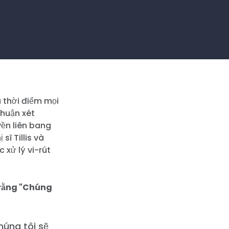
à thời điểm mọi
thuận xét
yền liên bang
ĩ Tillis và
 xử lý vi-rút
 rằng "Chúng
chúng tôi sẽ