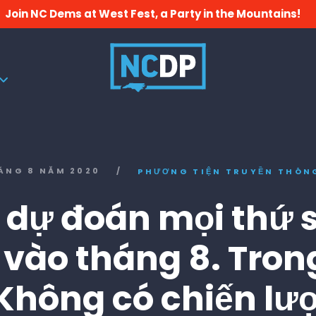
Join NC Dems at West Fest, a Party in the Mountains!
ÁNG 8 NĂM 2020
/
PHƯƠNG TIỆN TRUYỀN THÔN
is dự đoán mọi thứ s
vào tháng 8. Tron
Không có chiến lư