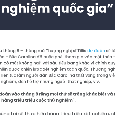
nghiệm quốc gia”
u tháng 8 – tháng mà Thượng nghị sĩ Tillis
dự đoán
sẽ l
ác – Bắc Carolina đã buộc phải tham gia vào một thỏa 
n có một không hai” với sáu tiểu bang khác vì chính qu
iện được chiến lược xét nghiệm toàn quốc. Thượng nghị s
liên tục làm người dân Bắc Carolina thất vọng trong việc
 nghiệm, đến hỗ trợ những người thất nghiệp, v.v.
ự đoán vào tháng 8 rằng mọi thứ sẽ trông khác biệt và
n hàng triệu triệu cuộc thử nghiệm".
“Chúng tôi sẽ thực hiện hàng triệu triệu xét nghiệm, 