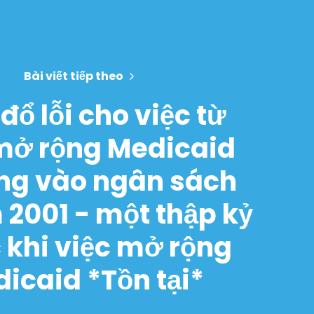
Bài viết tiếp theo
s đổ lỗi cho việc từ
mở rộng Medicaid
ng vào ngân sách
 2001 - một thập kỷ
 khi việc mở rộng
icaid *Tồn tại*