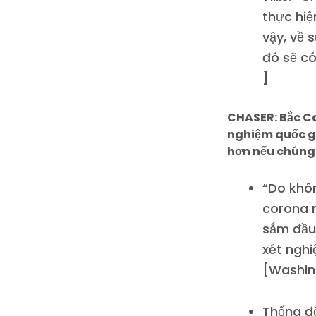
thực hiệ
vậy, về 
đó sẽ có
]
CHASER: Bắc Ca
nghiệm quốc gi
hơn nếu chúng 
“Do khôn
corona 
sắm đầu 
xét ngh
[Washin
Thống đố