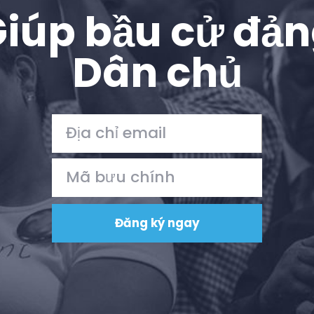
iúp bầu cử đả
Dân chủ