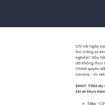
Chỉ vài ngày sa
thứ trông sẽ kh
nghiệm “đầu tiê
đã không thực h
Chính quyền đã 
corona – từ xét
SHOT: Tillis d
tôi sẽ thực hiệ
Tillis: 