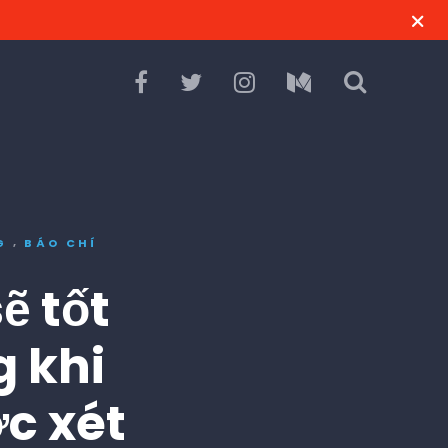
,
G
BÁO CHÍ
ẽ tốt
g khi
ợc xét