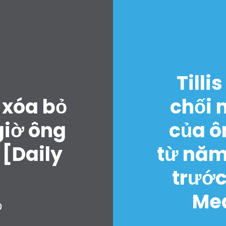
Tilli
Trang chủ
 xóa bỏ
chối 
Shop
Take Back the Courts
iờ ông
của ô
Làm việc với chúng tôi
Nhấn
 [Daily
từ năm
Bữa tiệc của bạn
trước
Hoạt động
Vote
Med
Quyên tặng
0