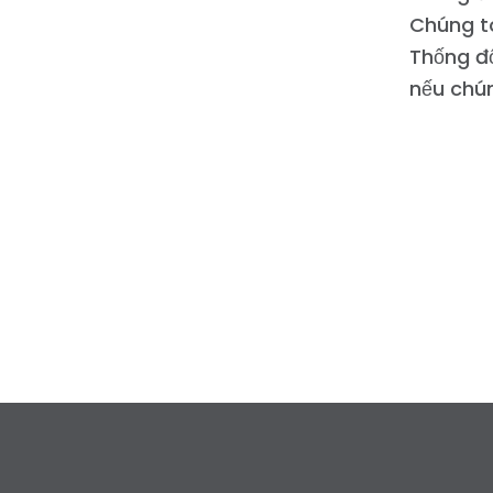
Chúng tô
Thống đố
nếu chún