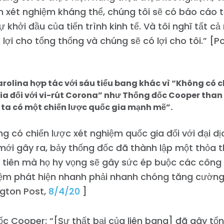
n xét nghiệm kháng thể, chúng tôi sẽ có báo cáo tố
sự khởi đầu của tiến trình kinh tế. Và tôi nghĩ tất c
 lợi cho tổng thống và chúng sẽ có lợi cho tôi.” [Po
rolina hợp tác với sáu tiểu bang khác vì “Không có c
a đối với vi-rút Corona” như Thống đốc Cooper than 
ta có một chiến lược quốc gia mạnh mẽ”.
g có chiến lược xét nghiệm quốc gia đối với đại dị
mới gây ra, bảy thống đốc đã thành lập một thỏa
tiên mà họ hy vọng sẽ gây sức ép buộc các công 
iệm phát hiện nhanh phải nhanh chóng tăng cường 
gton Post,
8/4/20
]
c Cooper: “[Sự thất bại của liên bang] đã gây tổn 