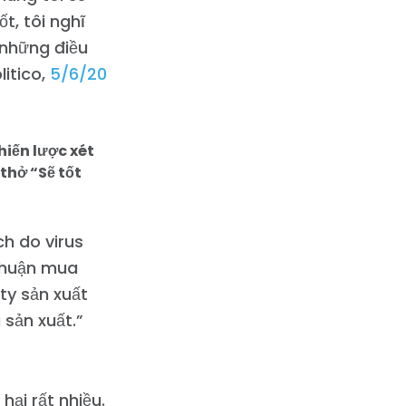
t, tôi nghĩ
ả những điều
litico,
5/6/20
hiến lược xét
thở “Sẽ tốt
ch do virus
 thuận mua
ty sản xuất
sản xuất.”
hại rất nhiều.