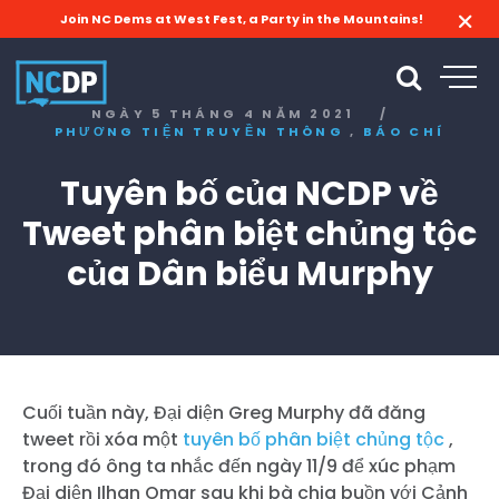
Join NC Dems at West Fest, a Party in the Mountains!
NGÀY 5 THÁNG 4 NĂM 2021
/
,
PHƯƠNG TIỆN TRUYỀN THÔNG
BÁO CHÍ
Tuyên bố của NCDP về
Tweet phân biệt chủng tộc
của Dân biểu Murphy
Cuối tuần này, Đại diện Greg Murphy đã đăng
tweet rồi xóa một
tuyên bố phân biệt chủng tộc
,
trong đó ông ta nhắc đến ngày 11/9 để xúc phạm
Đại diện Ilhan Omar sau khi bà chia buồn với Cảnh