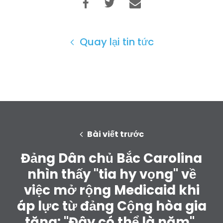
Quay lại tin tức
Bài viết trước
Đảng Dân chủ Bắc Carolina
nhìn thấy "tia hy vọng" về
việc mở rộng Medicaid khi
áp lực từ đảng Cộng hòa gia
Trang chủ
tăng: "Đây có thể là năm".