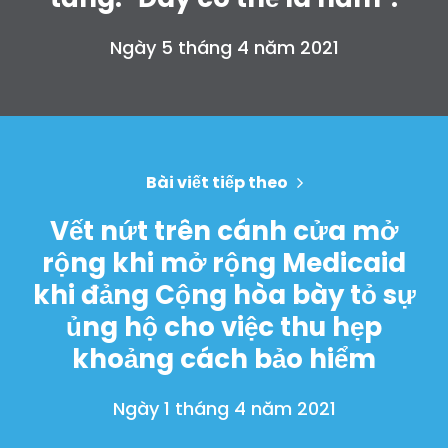
Shop
Take Back the Courts
Ngày 5 tháng 4 năm 2021
Làm việc với chúng tôi
Nhấn
Bữa tiệc của bạn
Hoạt động
Vote
Quyên tặng
Bài viết tiếp theo
Vết nứt trên cánh cửa mở
rộng khi mở rộng Medicaid
khi đảng Cộng hòa bày tỏ sự
ủng hộ cho việc thu hẹp
khoảng cách bảo hiểm
Ngày 1 tháng 4 năm 2021