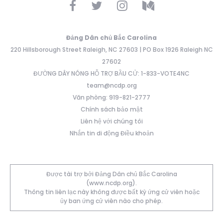
Đảng Dân chủ Bắc Carolina
220 Hillsborough Street Raleigh, NC 27603 | PO Box 1926 Raleigh NC
27602
ĐƯỜNG DÂY NÓNG HỖ TRỢ BẦU CỬ: 1-833-VOTE4NC
team@ncdp.org
Văn phòng: 919-821-2777
Chính sách bảo mật
Liên hệ với chúng tôi
Nhắn tin di động Điều khoản
Được tài trợ bởi Đảng Dân chủ Bắc Carolina
(www.ncdp.org).
Thông tin liên lạc này không được bất kỳ ứng cử viên hoặc
ủy ban ứng cử viên nào cho phép.