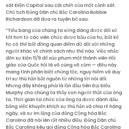
sát Điện Capitol sau cái chết của một cảnh sát.
Chủ tịch Đảng Dân chủ Bắc Carolina Bobbie
Richardson đã đưa ra tuyên bố sau:
“Tiểu bang của chúng ta xứng đáng được đối xử
tốt hơn từ các viên chức được bầu của họ, bất kể
họ có thể bất đồng quan điểm dữ dội với những
người khác về chính sách như thế nào. Việc nhắc
đến sự kiện 11/9 để xúc phạm một thành viên Hồi
giáo của Quốc hội là vô cùng vô cảm — điều này
mang tính phân biệt chủng tộc, nguy hiểm và duy
trì sự thù hận bắt nguồn từ những lời nói dối.
Nhưng đây không phải là lần đầu tiên Đại biểu
Murphy cho chúng ta thấy con người thật của ông
ta. Thời gian tại chức của ông ta được đánh dấu
bằng việc khuyến khích sự thù hận và chia rẽ hàng
ngày, và sự im lặng của đảng Cộng hòa Bắc
Carolina đã nói lên rất nhiều điều. Đảng Dân chủ
Bắc Carolina kêu gọi đảng Cộng hòa Bắc Carolina