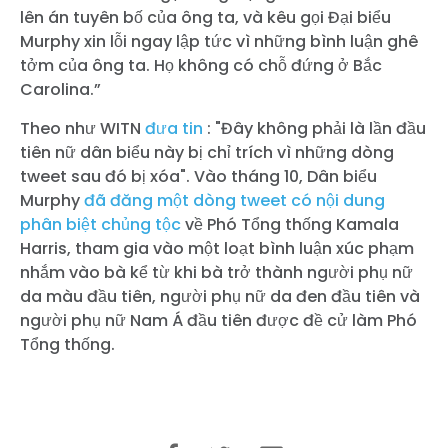
lên án tuyên bố của ông ta, và kêu gọi Đại biểu
Murphy xin lỗi ngay lập tức vì những bình luận ghê
tởm của ông ta. Họ không có chỗ đứng ở Bắc
Carolina.”
Theo như WITN
đưa tin
: "Đây không phải là lần đầu
tiên nữ dân biểu này bị chỉ trích vì những dòng
tweet sau đó bị xóa". Vào tháng 10, Dân biểu
Murphy
đã đăng một dòng tweet có nội dung
phân biệt chủng tộc
về Phó Tổng thống Kamala
Harris, tham gia vào một loạt bình luận xúc phạm
nhắm vào bà kể từ khi bà trở thành người phụ nữ
da màu đầu tiên, người phụ nữ da đen đầu tiên và
người phụ nữ Nam Á đầu tiên được đề cử làm Phó
Tổng thống.