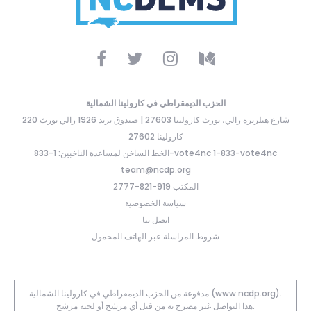
الحزب الديمقراطي في كارولينا الشمالية
220 شارع هيلزبره رالي، نورث كارولينا 27603 | صندوق بريد 1926 رالي نورث
كارولينا 27602
الخط الساخن لمساعدة الناخبين: 1-833-vote4nc 1-833-vote4nc
team@ncdp.org
المكتب 919-821-2777
سياسة الخصوصية
اتصل بنا
شروط المراسلة عبر الهاتف المحمول
مدفوعة من الحزب الديمقراطي في كارولينا الشمالية (www.ncdp.org).
هذا التواصل غير مصرح به من قبل أي مرشح أو لجنة مرشح.