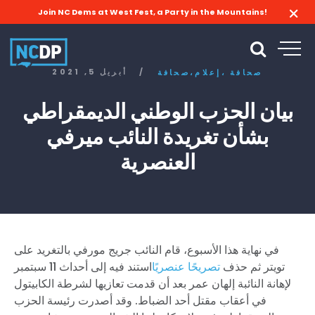
Join NC Dems at West Fest, a Party in the Mountains!
/
أبريل 5, 2021
صحافة
إعلام،
صحافة،
بيان الحزب الوطني الديمقراطي
بشأن تغريدة النائب ميرفي
العنصرية
في نهاية هذا الأسبوع، قام النائب جريج مورفي بالتغريد على
تويتر ثم حذف
تصريحًا عنصريًا
استند فيه إلى أحداث 11 سبتمبر
لإهانة النائبة إلهان عمر بعد أن قدمت تعازيها لشرطة الكابيتول
في أعقاب مقتل أحد الضباط. وقد أصدرت رئيسة الحزب