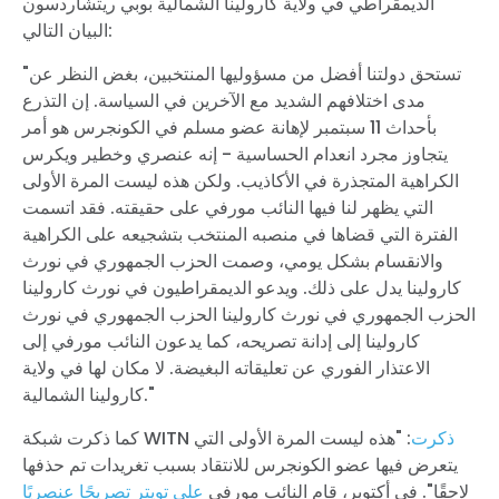
الديمقراطي في ولاية كارولينا الشمالية بوبي ريتشاردسون
البيان التالي:
"تستحق دولتنا أفضل من مسؤوليها المنتخبين، بغض النظر عن
مدى اختلافهم الشديد مع الآخرين في السياسة. إن التذرع
بأحداث 11 سبتمبر لإهانة عضو مسلم في الكونجرس هو أمر
يتجاوز مجرد انعدام الحساسية - إنه عنصري وخطير ويكرس
الكراهية المتجذرة في الأكاذيب. ولكن هذه ليست المرة الأولى
التي يظهر لنا فيها النائب مورفي على حقيقته. فقد اتسمت
الفترة التي قضاها في منصبه المنتخب بتشجيعه على الكراهية
والانقسام بشكل يومي، وصمت الحزب الجمهوري في نورث
كارولينا يدل على ذلك. ويدعو الديمقراطيون في نورث كارولينا
الحزب الجمهوري في نورث كارولينا الحزب الجمهوري في نورث
كارولينا إلى إدانة تصريحه، كما يدعون النائب مورفي إلى
الاعتذار الفوري عن تعليقاته البغيضة. لا مكان لها في ولاية
كارولينا الشمالية."
ذكرت
: "هذه ليست المرة الأولى التي
كما ذكرت شبكة WITN
يتعرض فيها عضو الكونجرس للانتقاد بسبب تغريدات تم حذفها
لاحقًا". في أكتوبر، قام النائب مورفي
على تويتر تصريحًا عنصريًا