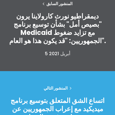
المنشور السابق
ديمقراطيو نورث كارولاينا يرون
"بصيص أمل" بشأن توسيع برنامج
Medicaid مع تزايد ضغوط
الجمهوريين: "قد يكون هذا هو العام".
5 أبريل 2021
الصفحة الرئيسية
Shop
Take Back the Courts
العمل معنا
الصحافة
المنشور التالي
حفلتك
الإجراء
اتساع الشق المتعلق بتوسيع برنامج
Vote
ميديكيد مع إعراب الجمهوريين عن
تبرع