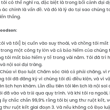
tôi có thể nghĩ ra, đặc biệt là trong bối cảnh đại d
n ác chính là vấn đề. Và đó là lý do tại sao chúng 
iến thắng.
oodson:
ôi và tôi] bị cuốn vào suy thoái, và chồng tôi mất 
trong một công ty lớn và cả bảo hiểm của chúng t
g tôi mất bảo hiểm y tế trong vài năm. Tôi đã trì 
và nội soi đại tràng.
húa vì Đạo luật Chăm sóc Giá cả phải chăng, vì n
ng tôi đã đăng ký vì chúng tôi đủ điều kiện, và vì v
ên lịch hẹn khám. Lần đầu tiên tôi lên lịch là nội soi 
ôi đã vào và trải qua quy trình. Và khi tôi ra ngoài,
 ấy chắc chắn 99,9% rằng tôi bị ung thư ruột kết, 
g thư ruột kết giai đoạn 3. Và nếu không có Đạo l