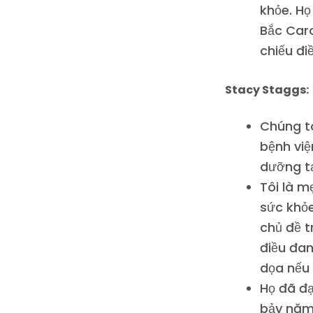
khỏe. Họ
Bắc Caro
chiếu đi
Stacy Staggs:
Chúng t
bệnh việ
dưỡng tạ
Tôi là m
sức khỏ
chủ đề t
điều đan
dọa nếu 
Họ đã đạ
bảy năm 