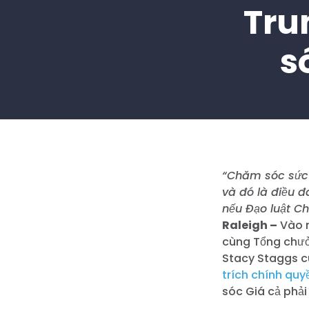
Tru
s
“Chăm sóc sức k
và đó là điều đ
nếu Đạo luật C
Raleigh –
Vào n
cùng Tổng chưở
Stacy Staggs 
trích chính qu
sóc Giá cả phả