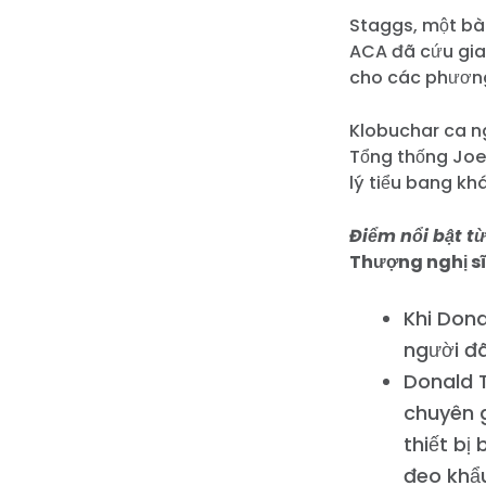
Staggs, một bà 
ACA đã cứu gia 
cho các phương
Klobuchar ca n
Tổng thống Joe 
lý tiểu bang k
Điểm nổi bật t
Thượng nghị s
Khi Dona
người đã
Donald 
chuyên g
thiết bị
đeo khẩu