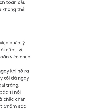
ịch toàn cầu,
ta không thể
việc quản lý
ôi nữa… vì
hoãn việc chụp
gay khi nó ra
ậy tôi đã ngay
đại tràng.
 bác sĩ nói
và chắc chắn
uật Chăm sóc