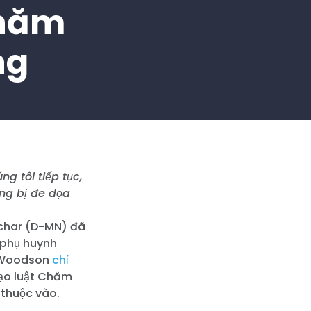
Chăm
ng
g tôi tiếp tục,
ang bị đe dọa
uchar (D-MN) đã
 phụ huynh
e Woodson
chỉ
Đạo luật Chăm
 thuộc vào.