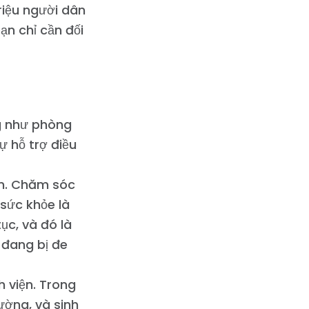
riệu người dân
n chỉ cần đối
g như phòng
ự hỗ trợ điều
ện. Chăm sóc
sức khỏe là
ục, và đó là
 đang bị đe
h viện. Trong
ường, và sinh