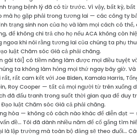
ình trạng bệnh lý đã có từ trước. Vì vậy, bất kỳ, bấ
 mà họ gặp phải trong tương lai — các công ty bả
tình trạng sinh non của họ và làm mọi cách có thể, 
ng, để không chi trả cho họ nếu ACA không còn hiệ
 ngoa khi nói rằng tương lai của chúng ta phụ th
Đạo luật Chăm sóc Giá cả phải chăng.
 gái tôi] có tiềm năng làm được mọi điều tuyệt v
chúng ta không làm hỏng mọi thứ ngay bây giờ. Và đ
 rất, rất cam kết với Joe Biden, Kamala Harris, Tổ
in, Roy Cooper — tất cả mọi người từ trên xuống d
h đã đấu tranh trong suốt thời gian qua để duy tr
 Đạo luật Chăm sóc Giá cả phải chăng.
ng hòa — không có cách nào khác để diễn đạt — 
 vấn đề… Tôi đã dành nhiều năm để cố gắng tìm hiểu
ại là lập trường mà toàn bộ đảng sẽ theo đuổi… Câu