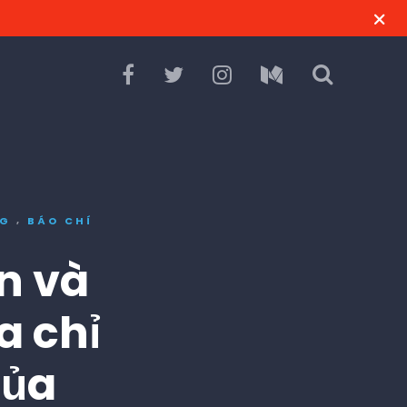
,
NG
BÁO CHÍ
n và
a chỉ
của