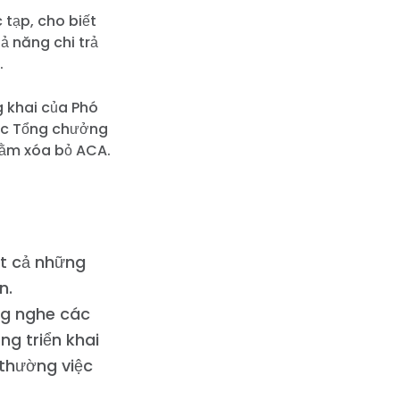
 tạp, cho biết
ả năng chi trả
.
 khai của Phó
các Tổng chưởng
hằm xóa bỏ ACA.
ất cả những
n.
ng nghe các
g triển khai
 thường việc