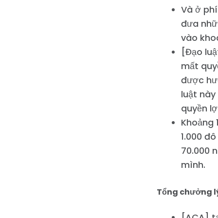
Và ở phí
đưa nhữn
vào khoa
[Đạo lu
mất quyề
được hư
luật này
quyền lợ
Khoảng 1
1.000 đ
70.000 n
mình.
Tổng chưởng lý
[ACA] tạ