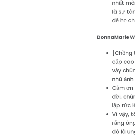
nhất mà 
là sự tà
để họ ch
DonnaMarie W
[Chồng t
cấp cao 
vậy chún
nhũ ảnh 
Cảm ơn C
đời, chú
lập tức l
Vì vậy, t
rằng ông
đó là un