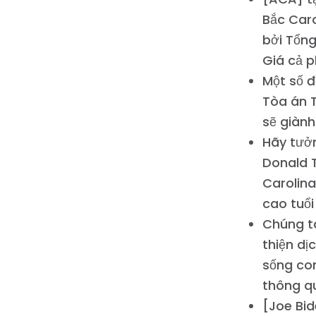
Bắc Car
bởi Tổn
Giá cả p
Một số đ
Tòa án T
sẽ giành
Hãy tưở
Donald 
Carolina
cao tuổi
Chúng ta
thiện dị
sống co
thông qu
[Joe Bi