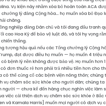
olina. Vụ kiện này nhằm xóa bỏ hoàn toàn ACA đư
g chưởng lý đảng Cộng hòa… họ muốn xóa bỏ Đạo 
hải chăng.
ồng nghiệp đảng Dân chủ và tôi đang đấu tranh quy
ối cao Hoa Kỳ để bảo vệ luật đó, và tôi hy vọng rằ
 chiến thắng.
ng tượng hậu quả nếu các Tổng chưởng lý Cộng hò
Trump, đạt được điều họ muốn — họ muốn 4 triệu 
 có bệnh lý nền không được bảo vệ. Họ muốn hơn 1 
 có đơn thuốc rẻ hơn phải trả nhiều tiền hơn cho t
 có thể củng cố các bệnh viện nông thôn; chúng t
ch vụ chăm sóc sức khỏe cho người dân; chúng ta
n người — chưa kể đến hàng chục nghìn việc làm s
Trang chủ
a việc cải thiện dịch vụ chăm sóc sức khỏe ở Bắc 
Shop
Take Back the Courts
den và Kamala Harris] muốn mọi người có dịch vụ