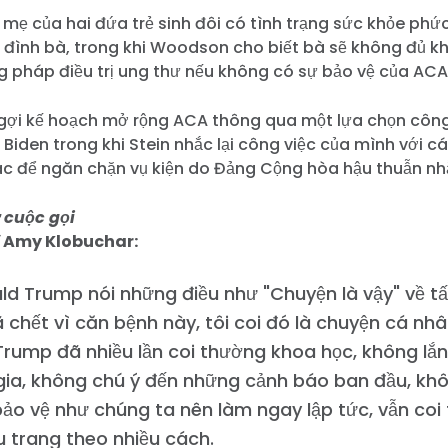
mẹ của hai đứa trẻ sinh đôi có tình trạng sức khỏe phức
đình bà, trong khi Woodson cho biết bà sẽ không đủ kh
 pháp điều trị ung thư nếu không có sự bảo vệ của ACA
gợi kế hoạch mở rộng ACA thông qua một lựa chọn công
Biden trong khi Stein nhắc lại công việc của mình với 
hác để ngăn chặn vụ kiện do Đảng Cộng hòa hậu thuẫn n
ừ cuộc gọi
ĩ Amy Klobuchar:
ld Trump nói những điều như "Chuyện là vậy" về t
 chết vì căn bệnh này, tôi coi đó là chuyện cá nhâ
Trump đã nhiều lần coi thường khoa học, không lắ
ia, không chú ý đến những cảnh báo ban đầu, khôn
 bảo vệ như chúng ta nên làm ngay lập tức, vẫn coi
 trang theo nhiều cách.