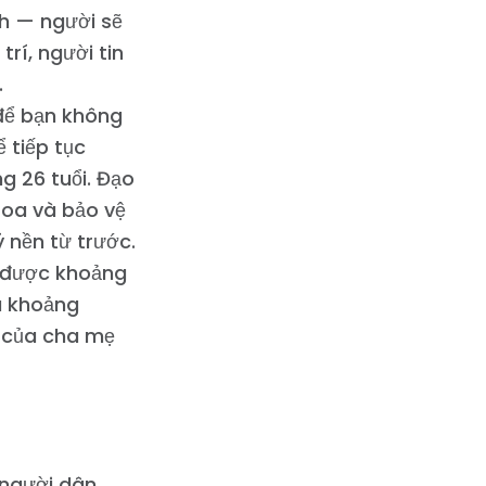
ch — người sẽ
rí, người tin
.
để bạn không
 tiếp tục
g 26 tuổi. Đạo
toa và bảo vệ
ý nền từ trước.
ệm được khoảng
à khoảng
ế của cha mẹ
 người dân