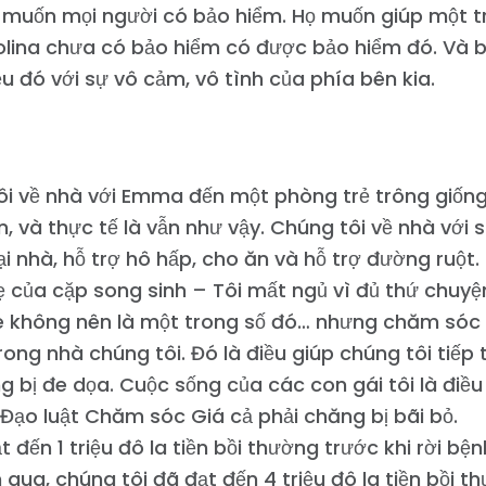
Làm việc với chúng tôi
 muốn mọi người có bảo hiểm. Họ muốn giúp một t
Nhấn
lina chưa có bảo hiểm có được bảo hiểm đó. Và bạ
Bữa tiệc của bạn
ều đó với sự vô cảm, vô tình của phía bên kia.
Hoạt động
Vote
Quyên tặng
ôi về nhà với Emma đến một phòng trẻ trông giốn
n, và thực tế là vẫn như vậy. Chúng tôi về nhà với s
i nhà, hỗ trợ hô hấp, cho ăn và hỗ trợ đường ruột.
ẹ của cặp song sinh – Tôi mất ngủ vì đủ thứ chuy
e không nên là một trong số đó… nhưng chăm sóc 
rong nhà chúng tôi. Đó là điều giúp chúng tôi tiếp t
g bị đe dọa. Cuộc sống của các con gái tôi là điều
Đạo luật Chăm sóc Giá cả phải chăng bị bãi bỏ.
t đến 1 triệu đô la tiền bồi thường trước khi rời bện
qua, chúng tôi đã đạt đến 4 triệu đô la tiền bồi th