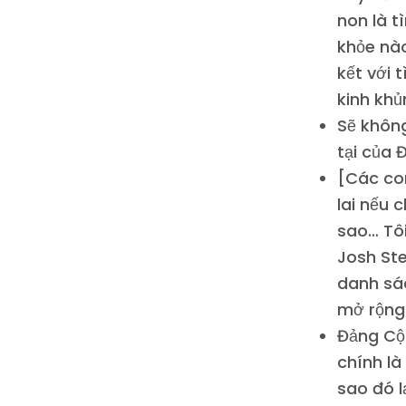
non là t
khỏe nào
kết với 
kinh khủ
Sẽ không
tại của 
[Các con
lai nếu 
sao… Tôi
Josh Ste
danh sác
mở rộng
Đảng Cộ
chính là
sao đó l