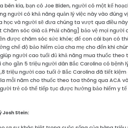
a bên kia, bạn có Joe Biden, người có một kế hoạ
g người có khả năng quản lý việc này vào đúng vị t
 học và người sẽ đưa chúng ta vượt qua điều này
ật Chăm sóc Giá cả Phải chăng] bảo vệ mọi người 
n được chăm sóc sức khỏe; để con cái bạn có thể
ởng chế độ bảo hiểm của cha mẹ cho đến khi chún
 giúp người cao tuổi đủ khả năng mua thuốc theo 
i cho gần 5 triệu người dân Bắc Carolina có bệnh l
,8 triệu người cao tuổi ở Bắc Carolina đã tiết ki
ô la mỗi năm cho thuốc theo toa thông qua ACA v
gười trẻ có thể tiếp tục được hưởng bảo hiểm y t
 Josh Stein:
o ra sự khác biệt trong cuộc sống của hàng triệu