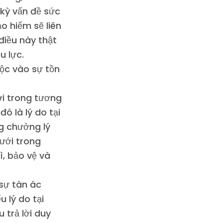
t kỳ vấn đề sức
o hiểm sẽ liên
điều này thật
u lực.
uộc vào sự tồn
ời trong tương
ó là lý do tại
ng chưởng lý
ưới trong
ì, bảo vệ và
sự tàn ác
 lý do tại
 trả lời duy