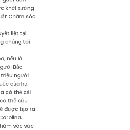
ợc khởi xướng
luật Chăm sóc
ết liệt tại
ng chúng tôi
a, nếu là
người Bắc
triệu người
huốc của họ.
a có thể cải
 có thể cứu
ẽ được tạo ra
Carolina.
 chăm sóc sức