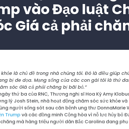
mp vào Đạo luật 
óc Giá cả phải chă
hỏe là chủ đề trong nhà chúng tôi. Đó là điều giúp chún
ang bị đe dọa. Mạng sống của các con gái tôi là thứ đ
hăm sóc Giá cả phải chăng bị bãi bỏ.”
gày thứ ba của RNC, Thượng nghị sĩ Hoa Kỳ Amy Klob
ng lý Josh Stein, nhà hoạt động chăm sóc sức khỏe và
cùng người sống sót sau căn bệnh ung thư DonnaMari
yền Trump
và các đồng minh Cộng hòa vì nỗ lực hủy bỏ 
i chăng mà hàng triệu người dân Bắc Carolina đang phụ