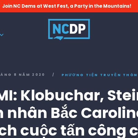
Join NC Dems at West Fest, a Party in the Mountains!
HÁNG 8 NĂM 2020
/
PHƯƠNG TIỆN TRUYỀN THÔ
MI: Klobuchar, Stei
 nhân Bắc Carolin
ích cuộc tấn công 