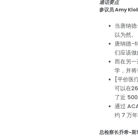
通话要点
参议员 Amy Klo
当唐纳德
以为然。
唐纳德-
们应该做
而在另一
学，并将
[平价医
可以在2
了近 5
通过 AC
约 7 
总检察长乔希-斯