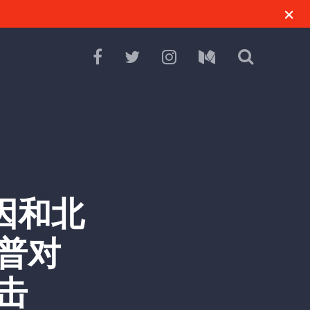
坦因和北
普对
击