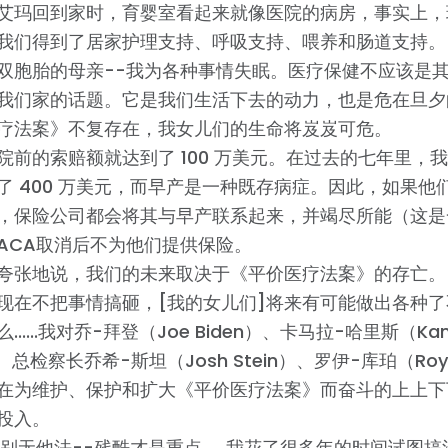
艾玛回到家时，育婴室看起来就像医院的病房，事实上，
我们得到了居家护理支持、呼吸支持、喂养和肠道支持。
双胞胎的母亲--我为各种事情失眠。医疗保健不应该是其中之一
我们家的话题。它是我们生活下去的动力，也是危在旦夕
疗法案》不复存在，我女儿们的生命将岌岌可危。
院前的索赔额就达到了 100 万美元。在过去的七年里，
了 400 万美元，而早产是一种既存病症。因此，如果他
，保险公司都会将其与早产联系起来，并竭尽所能（这是
ACA取消后不为他们提供保险。
夸张地说，我们的未来取决于《平价医疗法案》的存亡。
现在不把事情搞砸，[我的女儿们]将来有可能做出各种
......我对乔-拜登（Joe Biden）、卡马拉-哈里斯（Kam
s）、总检察长乔希-斯坦（Josh Stein）、罗伊-库珀（Roy 
首页
在为维护、保护和扩大《平价医疗法案》而奋斗的上上下
Shop
投入。
Take Back the Courts
-别无他法--残酷才是重点......我花了很多年的时间试图