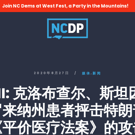
Join NC Dems at West Fest, a Party in the Mountains!
,
2020年8月27日
/
媒体
新闻
MI: 克洛布查尔、斯
罗来纳州患者抨击特朗
《平价医疗法案》的攻