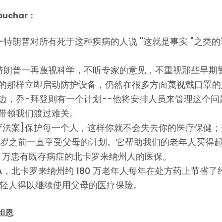
buchar：
-特朗普对所有死于这种疾病的人说 "这就是事实 "之类
特朗普一再蔑视科学，不听专家的意见，不重视那些早期
的那样立即启动防护设备，仍然在很多方面蔑视戴口罩的
边，乔-拜登则有一个计划--他将安排人员来管理这个问
带领我们渡过难关。
疗法案]保护每一个人，这样你就不会失去你的医疗保健
6岁之前一直享受父母的计划。它帮助我们的老年人买得
00 万患有既存病症的北卡罗来纳州人的医保。
A，北卡罗来纳州约 180 万老年人每年在处方药上节省了约 
万年轻人得以继续使用父母的医疗保险。
坦恩