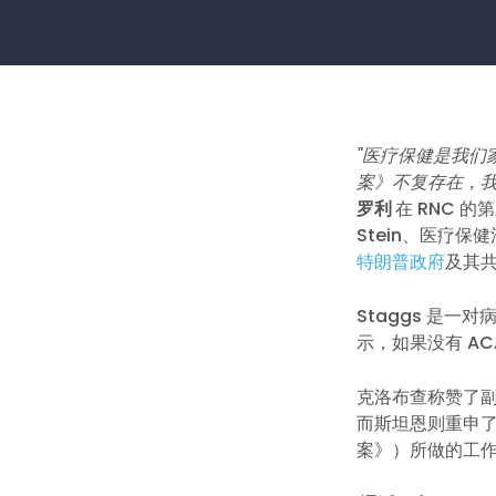
"医疗保健是我
案》不复存在，
罗利
在 RNC 的
Stein、医疗保健活
特朗普政府
及其
Staggs 是一
示，如果没有 A
克洛布查称赞了副
而斯坦恩则重申
案》）所做的工