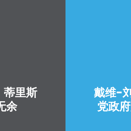
，蒂里斯
戴维-
无余
党政府