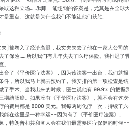
与我们合作
采取这种立场......我唯一能想到的答案是，尤其是在全球
新闻
才是重点。这就是为什么我们不能让他们获胜。
您的派对
行动
Vote
森
捐赠
丈夫]被卷入了经济衰退，我丈夫失去了他在一家大公司
去了保险......所以我们有几年失去了医疗保险。我推迟了乳
查。
出台了《平价医疗法案》，因为该法案一出台，我们就报
条件，所以我马上就去预约了。我安排的第一项检查是结
做了手术。当我出来的时候，医生说他有 99.9% 的把握
三期结肠癌。如果没有《平价医疗法案》，就不会有这次
疗的费用都是 8000 美元。我每两周化疗一次，持续了
我能在这里是一种幸运--因为有了《平价医疗法案》。
象，特朗普和共和党人会在我们最需要医疗保健的时候-