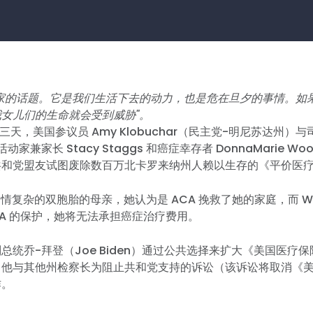
们家的话题。它是我们生活下去的动力，也是危在旦夕的事情。如
我女儿们的生命就会受到威胁"。
第三天，美国参议员 Amy Klobuchar（民主党-明尼苏达州）与司
动家兼家长 Stacy Staggs 和癌症幸存者 DonnaMarie Woo
共和党盟友试图废除数百万北卡罗来纳州人赖以生存的《平价医
对病情复杂的双胞胎的母亲，她认为是 ACA 挽救了她的家庭，而 Wo
CA 的保护，她将无法承担癌症治疗费用。
总统乔-拜登（Joe Biden）通过公共选择来扩大《美国医疗
了他与其他州检察长为阻止共和党支持的诉讼（该诉讼将取消《
作。