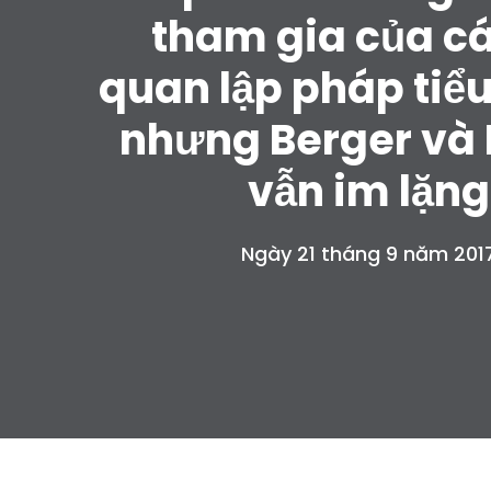
tham gia của c
quan lập pháp tiể
nhưng Berger và
vẫn im lặng
Ngày 21 tháng 9 năm 201