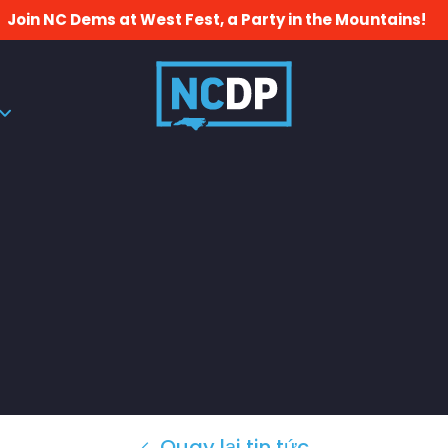
Join NC Dems at West Fest, a Party in the Mountains!
Quay lại tin tức