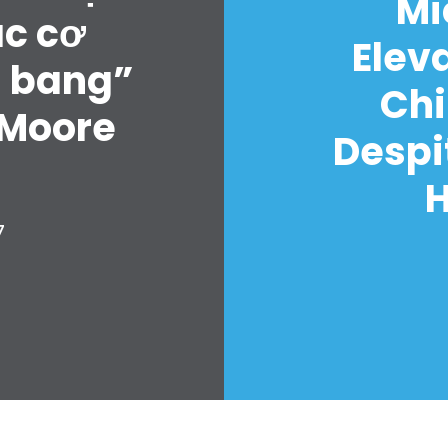
Mi
ác cơ
Elev
u bang”
Chi
 Moore
Despi
H
7