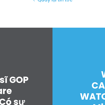
sĩ GOP
CA
are
WATC
“Có sự