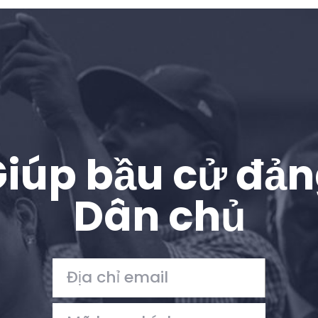
Trang chủ
Shop
Take Back the Courts
Làm việc với chúng tôi
Nhấn
Bữa tiệc của bạn
Hoạt động
iúp bầu cử đả
Vote
Quyên tặng
Dân chủ