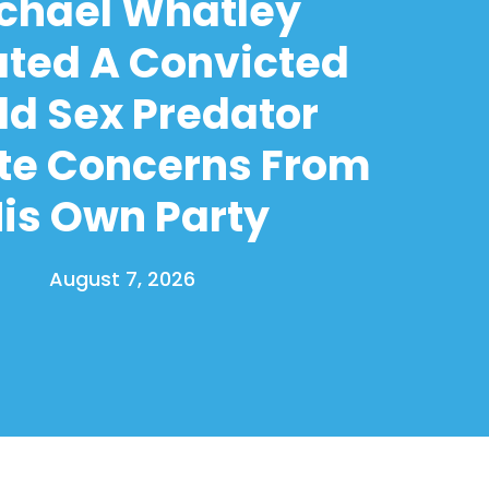
chael Whatley
ated A Convicted
ld Sex Predator
te Concerns From
is Own Party
August 7, 2026