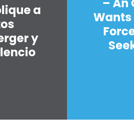
– An
lique a
Wants 
tos
Forc
erger y
Seek
lencio
7