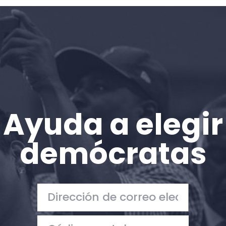
Inicio
Shop
Take Back the Courts
Trabaja con nosotros
Pulse
Su fiesta
Acción
Ayuda a elegir
Vote
Donar
demócratas