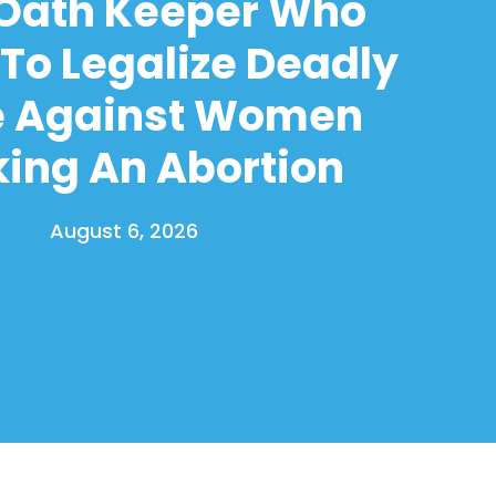
 Oath Keeper Who
To Legalize Deadly
e Against Women
ing An Abortion
August 6, 2026