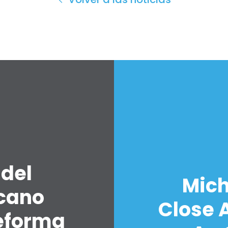
 del
Mich
icano
Close A
eforma