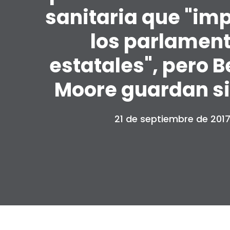
sanitaria que "imp
los parlamen
estatales", pero B
Moore guardan si
21 de septiembre de 201