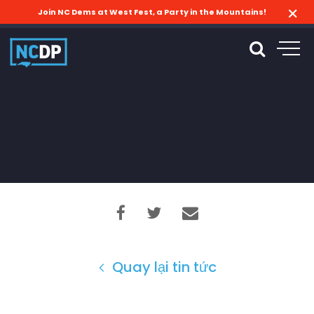
Join NC Dems at West Fest, a Party in the Mountains!
Quay lại tin tức