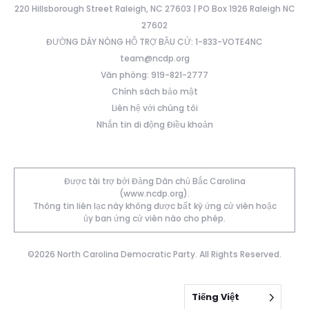
220 Hillsborough Street Raleigh, NC 27603 | PO Box 1926 Raleigh NC
27602
ĐƯỜNG DÂY NÓNG HỖ TRỢ BẦU CỬ: 1-833-VOTE4NC
team@ncdp.org
Văn phòng: 919-821-2777
Chính sách bảo mật
Liên hệ với chúng tôi
Nhắn tin di động Điều khoản
Được tài trợ bởi Đảng Dân chủ Bắc Carolina
(www.ncdp.org).
Thông tin liên lạc này không được bất kỳ ứng cử viên hoặc
ủy ban ứng cử viên nào cho phép.
©2026 North Carolina Democratic Party. All Rights Reserved.
Tiếng Việt