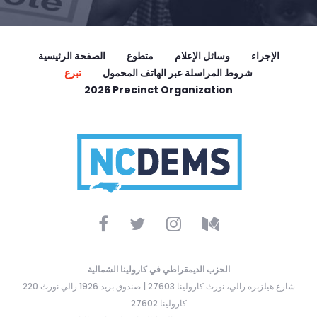
الإجراء
وسائل الإعلام
متطوع
الصفحة الرئيسية
شروط المراسلة عبر الهاتف المحمول
تبرع
2026 Precinct Organization
الحزب الديمقراطي في كارولينا الشمالية
220 شارع هيلزبره رالي، نورث كارولينا 27603 | صندوق بريد 1926 رالي نورث
كارولينا 27602