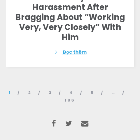
Harassment After
Bragging About “Working
Very, Very Closely” With
Him
Đọc thêm
1
2
3
4
5
…
196