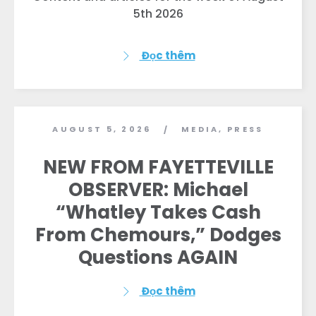
5th 2026
Đọc thêm
Trang chủ
AUGUST 5, 2026
MEDIA
,
PRESS
/
Shop
NEW FROM FAYETTEVILLE
Take Back the Courts
Làm việc với chúng tôi
OBSERVER: Michael
Nhấn
“Whatley Takes Cash
Bữa tiệc của bạn
From Chemours,” Dodges
Hoạt động
Vote
Questions AGAIN
Quyên tặng
Đọc thêm