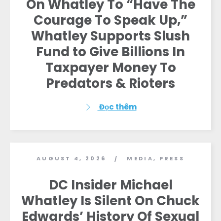
On Whatley To “Have The
Courage To Speak Up,”
Whatley Supports Slush
Fund to Give Billions In
Taxpayer Money To
Predators & Rioters
Đọc thêm
AUGUST 4, 2026
MEDIA
,
PRESS
/
DC Insider Michael
Whatley Is Silent On Chuck
Edwards’ History Of Sexual