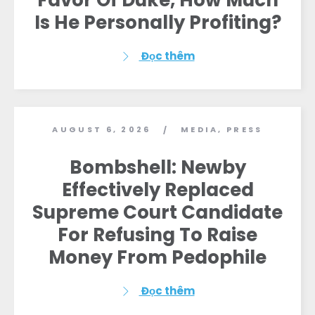
Favor Of Duke, How Much
Is He Personally Profiting?
Đọc thêm
AUGUST 6, 2026
MEDIA
,
PRESS
/
Bombshell: Newby
Effectively Replaced
Supreme Court Candidate
For Refusing To Raise
Money From Pedophile
Đọc thêm