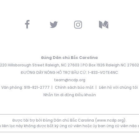
Đảng Dân chủ Bắc Carolina
220 Hillsborough Street Raleigh, NC 27603 | PO Box 1926 Raleigh NC 27602
ĐƯỜNG DÂY NÓNG HỖ TRỢ BẦU CỬ: 1-833-VOTE4NC
team@ncdp.org
Văn phòng: 919-821-2777
Chính sách bảo mật
Liên hệ với chúng tôi
Nhắn tin di động Điều khoản
Được tài trợ bởi Đảng Dân chủ Bắc Carolina (www.ncdp.org).
 liên lạc này không được bất kỳ ứng cử viên hoặc ủy ban ứng cử viên nào