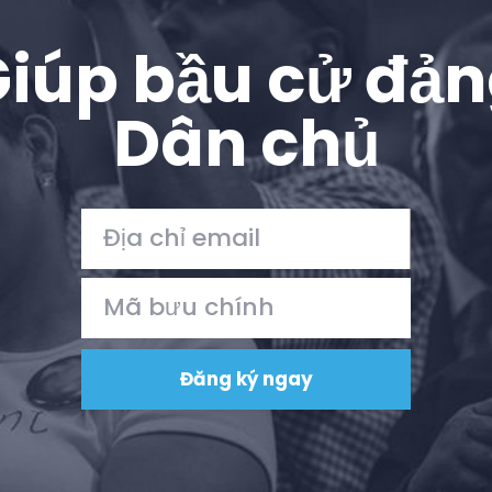
iúp bầu cử đả
Dân chủ