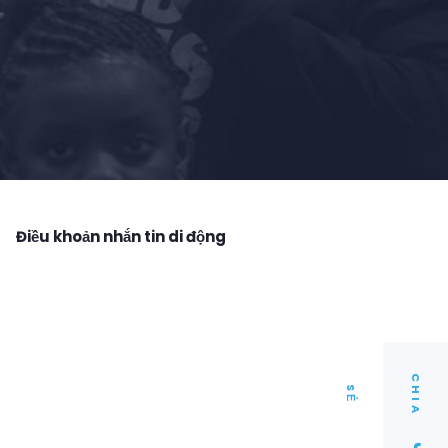
Điều khoản nhắn tin di động
C
I
A
H
S
Ẻ