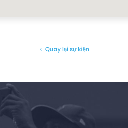
Quay lại sự kiện
Trang chủ
Shop
Take Back the Courts
Làm việc với chúng tôi
Nhấn
Bữa tiệc của bạn
Hoạt động
Vote
Quyên tặng