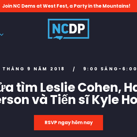
Join NC Dems at West Fest, a Party in the Mountains!
1 THÁNG 9 NĂM 2018
9:00 SÁNG-6:00
/
ửa tìm Leslie Cohen, H
rson và Tiến sĩ Kyle H
RSVP ngay hôm nay