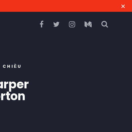
 CHIỀU
arper
orton