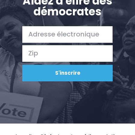
Aidez à élire des
démocrates