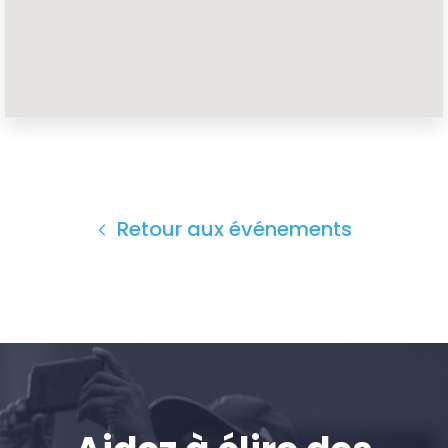
Accueil
Shop
Take Back the Courts
Travailler avec nous
Presse
Retour aux événements
Votre fête
Action
Vote
Faire un don