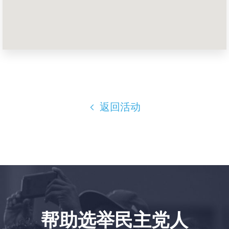
首页
Shop
Take Back the Courts
与我们合作
新闻
您的派对
行动
返回活动
Vote
捐赠
帮助选举民主党人