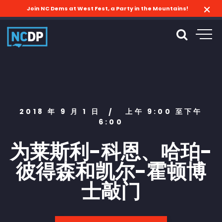
Join NC Dems at West Fest, a Party in the Mountains!
2018 年 9 月 1 日
上午 9:00 至下午
/
6:00
为莱斯利-科恩、哈珀-
彼得森和凯尔-霍顿博
士敲门