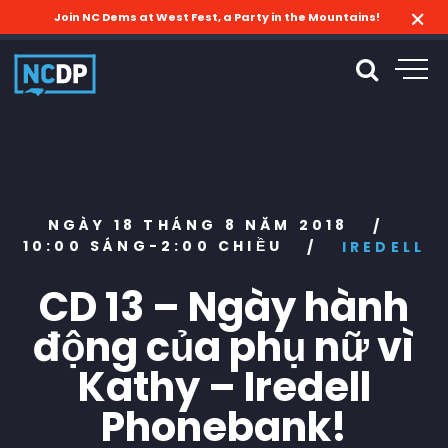
Join NC Dems at West Fest, a Party in the Mountains!
NGÀY 18 THÁNG 8 NĂM 2018
/
10:00 SÁNG-2:00 CHIỀU
/
IREDELL
CD 13 – Ngày hành
động của phụ nữ vì
Kathy – Iredell
Phonebank!