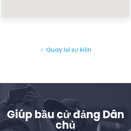
Trang chủ
Shop
Take Back the Courts
Làm việc với chúng tôi
Quay lại sự kiện
Nhấn
Bữa tiệc của bạn
Hoạt động
Vote
Quyên tặng
Giúp bầu cử đảng Dân
chủ