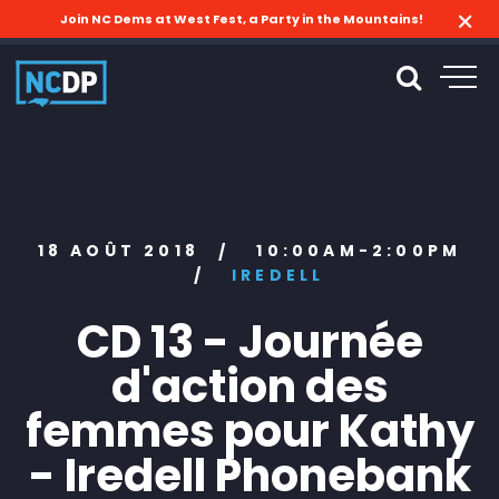
Join NC Dems at West Fest, a Party in the Mountains!
18 AOÛT 2018
10:00AM-2:00PM
/
/
IREDELL
CD 13 - Journée
d'action des
femmes pour Kathy
- Iredell Phonebank