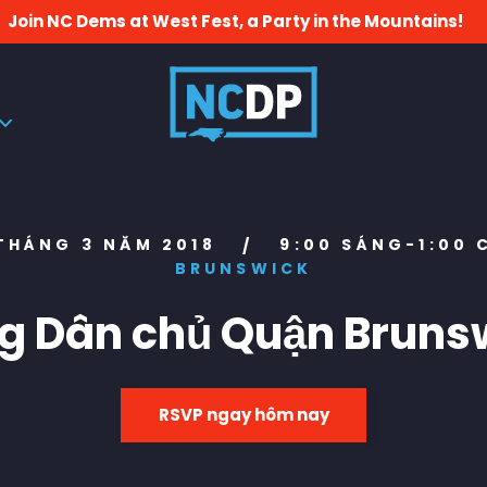
Join NC Dems at West Fest, a Party in the Mountains!
THÁNG 3 NĂM 2018
9:00 SÁNG-1:00 
/
BRUNSWICK
g Dân chủ Quận Bruns
RSVP ngay hôm nay