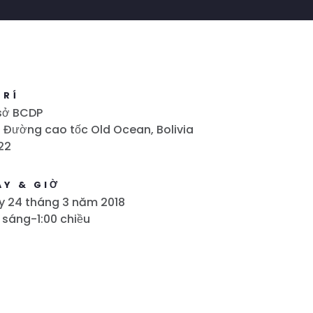
TRÍ
sở BCDP
 Đường cao tốc Old Ocean, Bolivia
22
ÀY & GIỜ
y 24 tháng 3 năm 2018
 sáng-1:00 chiều