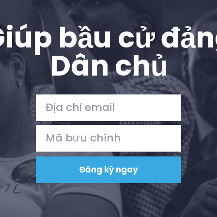
iúp bầu cử đả
Dân chủ