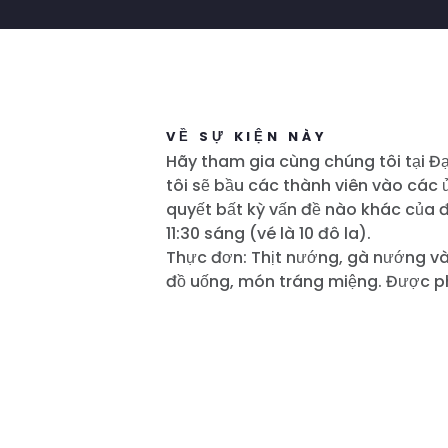
VỀ SỰ KIỆN NÀY
Hãy tham gia cùng chúng tôi tại Đ
tôi sẽ bầu các thành viên vào các 
quyết bất kỳ vấn đề nào khác của đả
11:30 sáng (vé là 10 đô la).
Thực đơn: Thịt nướng, gà nướng và 
đồ uống, món tráng miệng. Được p