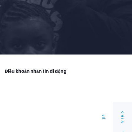
Điều khoản nhắn tin di động
C
I
A
H
S
Ẻ