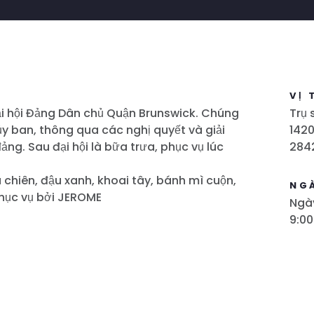
VỊ 
ại hội Đảng Dân chủ Quận Brunswick. Chúng
Trụ 
ủy ban, thông qua các nghị quyết và giải
1420
ng. Sau đại hội là bữa trưa, phục vụ lúc
284
chiên, đậu xanh, khoai tây, bánh mì cuộn,
NG
hục vụ bởi JEROME
Ngà
9:00