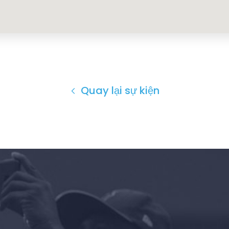
Quay lại sự kiện
Trang chủ
Shop
Take Back the Courts
Làm việc với chúng tôi
Nhấn
Bữa tiệc của bạn
Hoạt động
Vote
Quyên tặng