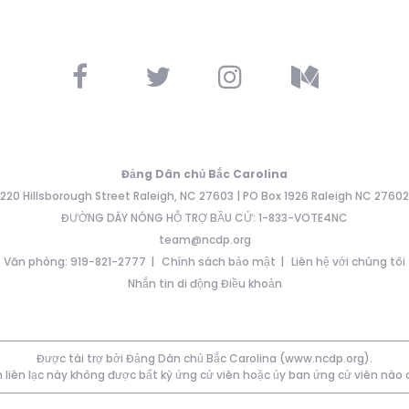
Đảng Dân chủ Bắc Carolina
220 Hillsborough Street Raleigh, NC 27603 | PO Box 1926 Raleigh NC 27602
ĐƯỜNG DÂY NÓNG HỖ TRỢ BẦU CỬ: 1-833-VOTE4NC
team@ncdp.org
Văn phòng: 919-821-2777
Chính sách bảo mật
Liên hệ với chúng tôi
Nhắn tin di động Điều khoản
Được tài trợ bởi Đảng Dân chủ Bắc Carolina (www.ncdp.org).
 liên lạc này không được bất kỳ ứng cử viên hoặc ủy ban ứng cử viên nào