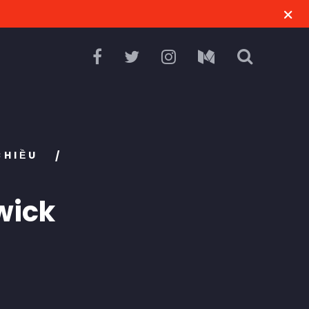
CHIỀU
/
wick