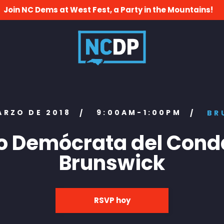
Join NC Dems at West Fest, a Party in the Mountains!
ARZO DE 2018
9:00AM-1:00PM
/
/
BR
do Demócrata del Cond
Brunswick
RSVP hoy