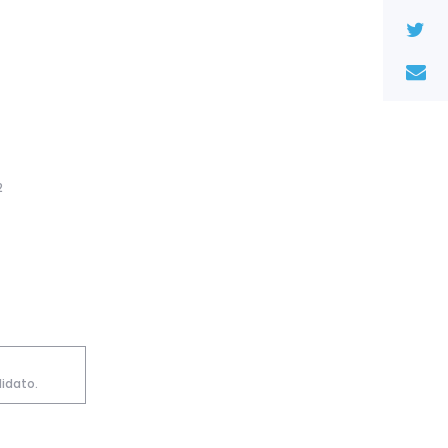
2
idato.