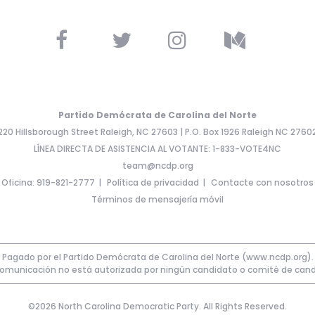
Partido Demócrata de Carolina del Norte
220 Hillsborough Street Raleigh, NC 27603 | P.O. Box 1926 Raleigh NC 2760
LÍNEA DIRECTA DE ASISTENCIA AL VOTANTE: 1-833-VOTE4NC
team@ncdp.org
Oficina: 919-821-2777
Política de privacidad
Contacte con nosotros
Términos de mensajería móvil
Pagado por el Partido Demócrata de Carolina del Norte (www.ncdp.org).
comunicación no está autorizada por ningún candidato o comité de cand
©2026 North Carolina Democratic Party. All Rights Reserved.