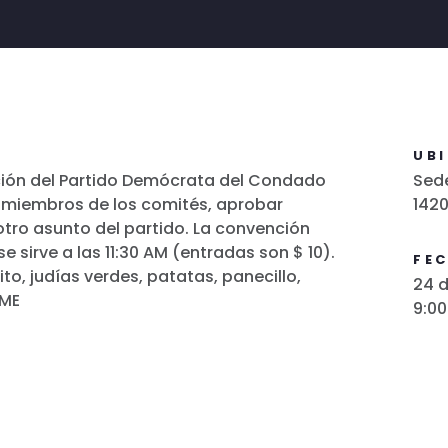
UB
ción del Partido Demócrata del Condado
Sed
s miembros de los comités, aprobar
1420
otro asunto del partido. La convención
e sirve a las 11:30 AM (entradas son $ 10).
FE
ito, judías verdes, patatas, panecillo,
24 d
OME
9:00